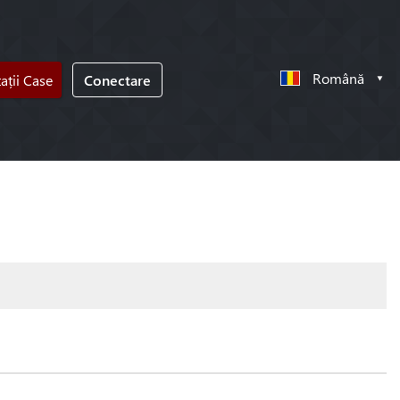
Română
tații Case
Conectare
!