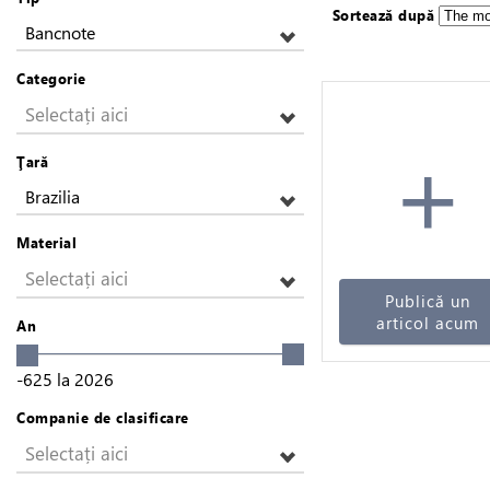
Sortează după
Bancnote
Categorie
Selectați aici
+
Ţară
Brazilia
Material
Selectați aici
Publică un
articol acum
An
-625
la
2026
Companie de clasificare
Selectați aici