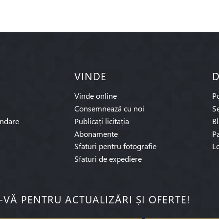
VINDE
D
Vinde online
P
Consemnează cu noi
Se
ndare
Publicați licitația
B
Abonamente
Pa
Sfaturi pentru fotografie
L
Sfaturi de expediere
I-VĂ PENTRU ACTUALIZĂRI ȘI OFERTE!