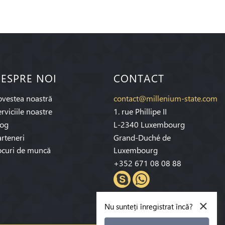
ESPRE NOI
CONTACT
ovestea noastră
contact@millenium-state.com
rviciile noastre
1. rue Phillipe II
log
L-2340 Luxembourg
rteneri
Grand-Duché de
ocuri de muncă
Luxembourg
+352 671 08 08 88
×
Nu sunteți înregistrat încă?