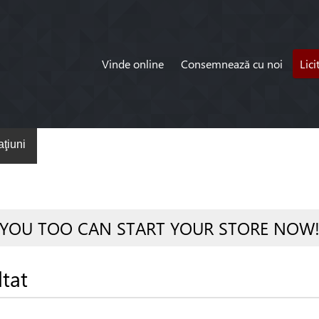
Vinde online
Consemnează cu noi
Lici
ţiuni
YOU TOO CAN START YOUR STORE NOW
ltat