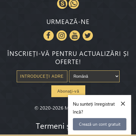
URMEAZĂ-NE
ÎNSCRIEȚI-VĂ PENTRU ACTUALIZĂRI ȘI
OFERTE!
Abonaţi-vă
×
Nu sunteți înregistrat
©
2020-2026
Millenium State
®
încă?
Termeni și Conditii
Crează un cont gratuit