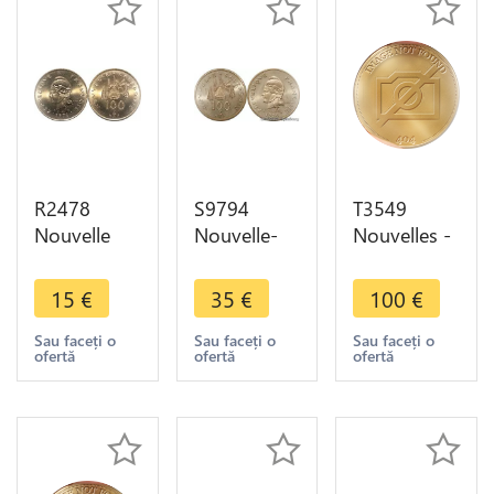
R2478
S9794
T3549
Nouvelle
Nouvelle-
Nouvelles -
Calédonie
Calédonie
Calédonie
100 Francs
100 Francs
100 francs
15
€
35
€
100
€
1976 FDC -
Essai
1976 Essai
> Faire
Marianne
FDC Sachet
Sau faceți o
Sau faceți o
Sau faceți o
ofertă
ofertă
ofertă
offre
1976 FDC
Mdp (2)
Oiseau
Ieom Joly