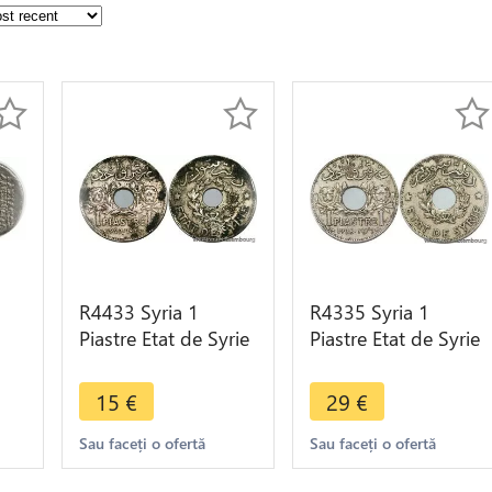
R4433 Syria 1
R4335 Syria 1
Piastre Etat de Syrie
Piastre Etat de Syrie
lo
1929 (a) Paris ->
1936 (a) Paris ->
Make offer
Make offer
15
€
29
€
Sau faceți o ofertă
Sau faceți o ofertă