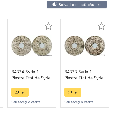
Salvați această căutare
R4334 Syria 1
R4333 Syria 1
Piastre Etat de Syrie
Piastre Etat de Syrie
1936 (a) Paris ->
1936 (a) Paris ->
Make offer
Make offer
49
€
29
€
Sau faceți o ofertă
Sau faceți o ofertă