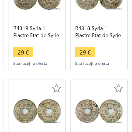
R4319 Syria 1
R4318 Syria 1
Piastre Etat de Syrie
Piastre Etat de Syrie
1936 (a) Paris ->
1936 (a) Paris ->
Make offer
Make offer
29
€
29
€
Sau faceți o ofertă
Sau faceți o ofertă