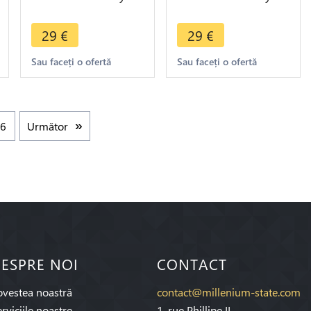
1936 (a) Paris ->
1936 (a) Paris ->
Make offer
Make offer
29
€
29
€
Sau faceți o ofertă
Sau faceți o ofertă
6
Următor
ESPRE NOI
CONTACT
ovestea noastră
contact@millenium-state.com
rviciile noastre
1. rue Phillipe II