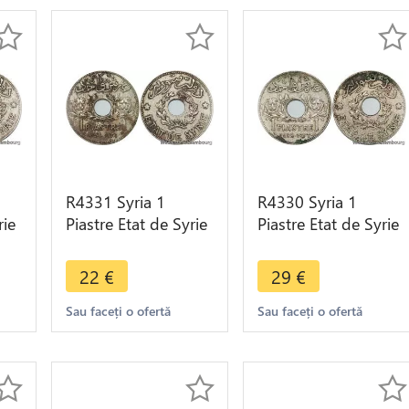
R4331 Syria 1
R4330 Syria 1
rie
Piastre Etat de Syrie
Piastre Etat de Syrie
1936 (a) Paris ->
1936 (a) Paris ->
Make offer
Make offer
22
€
29
€
Sau faceți o ofertă
Sau faceți o ofertă