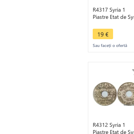
R4317 Syria 1
Piastre Etat de Sy
1936 (a) Paris ->
Make offer
19
€
Sau faceți o ofertă
R4312 Syria 1
Piastre Etat de Sy