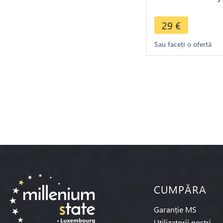
1936 (a) Paris ->
Make offer
29
€
Sau faceți o ofertă
CUMPĂRA
Garanție MS
Utilizatorii noștri