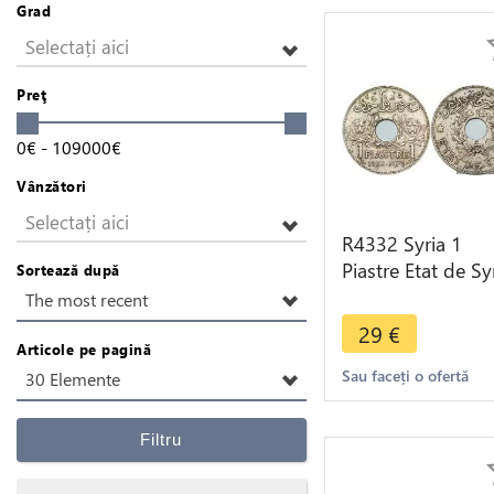
Grad
Selectați aici
Preţ
0
€
-
109000
€
Vânzători
Selectați aici
R4332 Syria 1
Piastre Etat de Sy
Sortează după
1936 (a) Paris ->
The most recent
Make offer
29
€
Articole pe pagină
Sau faceți o ofertă
30 Elemente
Filtru