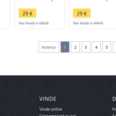
1936 (a) Paris ->
1936 (a) Paris ->
Make offer
Make offer
29
€
29
€
Sau faceți o ofertă
Sau faceți o ofertă
Anterior
1
2
3
4
5
VINDE
D
Vinde online
P
Consemnează cu noi
Se