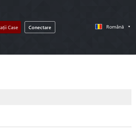
Română
tații Case
Conectare
!