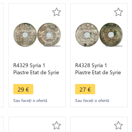
R4329 Syria 1
R4328 Syria 1
Piastre Etat de Syrie
Piastre Etat de Syrie
1936 (a) Paris ->
1936 (a) Paris ->
Make offer
Make offer
29
€
27
€
Sau faceți o ofertă
Sau faceți o ofertă