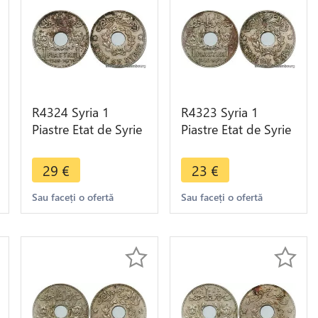
R4324 Syria 1
R4323 Syria 1
Piastre Etat de Syrie
Piastre Etat de Syrie
1936 (a) Paris ->
1936 (a) Paris ->
Make offer
Make offer
29
€
23
€
Sau faceți o ofertă
Sau faceți o ofertă