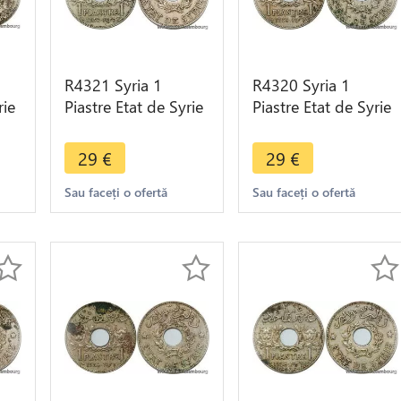
R4321 Syria 1
R4320 Syria 1
rie
Piastre Etat de Syrie
Piastre Etat de Syrie
1936 (a) Paris ->
1936 (a) Paris ->
Make offer
Make offer
29
€
29
€
Sau faceți o ofertă
Sau faceți o ofertă