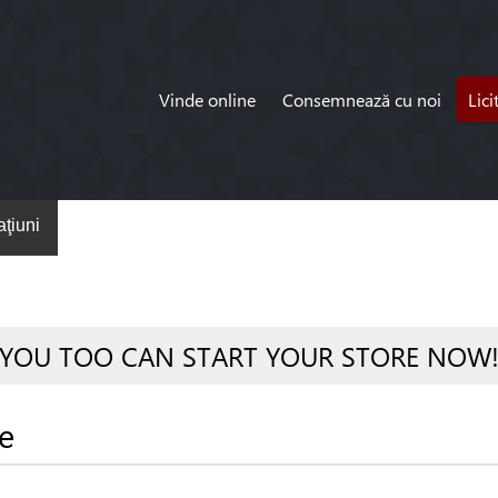
Vinde online
Consemnează cu noi
Lici
ţiuni
YOU TOO CAN START YOUR STORE NOW
e