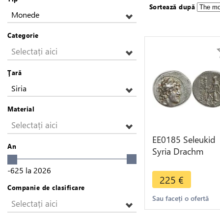
Sortează după
Monede
Categorie
Selectați aici
Ţară
Siria
Material
Selectați aici
EE0185 Seleukid
An
Syria Drachm
Alexander I Appo
-625
la
2026
Balas 152-145 BC
225
€
Antioch
Companie de clasificare
Sau faceți o ofertă
Selectați aici