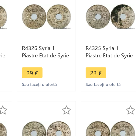
R4326 Syria 1
R4325 Syria 1
rie
Piastre Etat de Syrie
Piastre Etat de Syrie
1936 (a) Paris ->
1936 (a) Paris ->
Make offer
Make offer
29
€
23
€
Sau faceți o ofertă
Sau faceți o ofertă