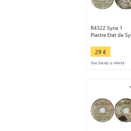
R4322 Syria 1
Piastre Etat de Sy
1936 (a) Paris ->
Make offer
29
€
Sau faceți o ofertă