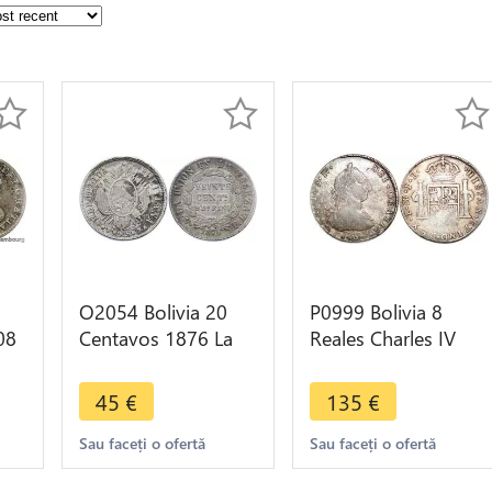
2
O2054 Bolivia 20
P0999 Bolivia 8
08
Centavos 1876 La
Reales Charles IV
yer
Union es La Fuerza
1790 PTS PR Potosi
fer
Silver AU !! ->Make
Silver ->Make offer
45
€
135
€
offer
Sau faceți o ofertă
Sau faceți o ofertă