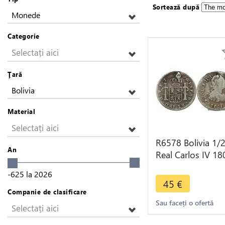
Sortează după
Monede
Categorie
Selectați aici
Ţară
Bolivia
Material
Selectați aici
R6578 Bolivia 1/
An
Real Carlos IV 18
PTS PI Error Assa
-625
la
2026
Silver -> Make of
45
€
Companie de clasificare
Sau faceți o ofertă
Selectați aici