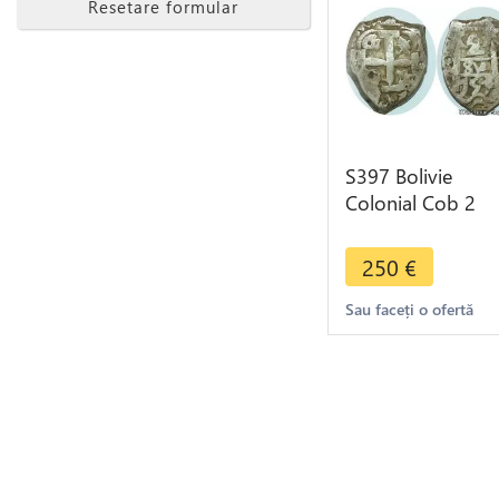
Resetare formular
S397 Bolivie
Colonial Cob 2
Reales Fernando 
1746-1759 Potos
250
€
1751 Silver
Sau faceți o ofertă