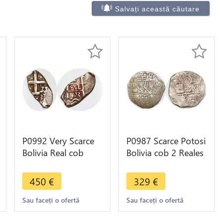
Salvați această căutare
P0992 Very Scarce
P0987 Scarce Potosi
Bolivia Real cob
Bolivia cob 2 Reales
1773 Silver Oval
Philip III Assayer R
Coin ->M offer
Silver
450
€
329
€
Sau faceți o ofertă
Sau faceți o ofertă