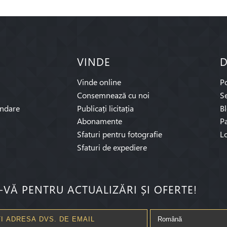
VINDE
D
Vinde online
P
Consemnează cu noi
Se
ndare
Publicați licitația
B
Abonamente
Pa
Sfaturi pentru fotografie
L
Sfaturi de expediere
I-VĂ PENTRU ACTUALIZĂRI ȘI OFERTE!