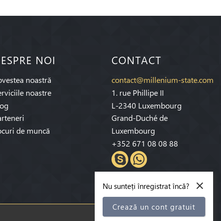
ESPRE NOI
CONTACT
ovestea noastră
contact@millenium-state.com
rviciile noastre
1. rue Phillipe II
log
L-2340 Luxembourg
rteneri
Grand-Duché de
ocuri de muncă
Luxembourg
+352 671 08 08 88
×
Nu sunteți înregistrat încă?
Crează un cont gratuit
Abonaţi-vă