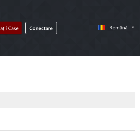
Română
tații Case
Conectare
!