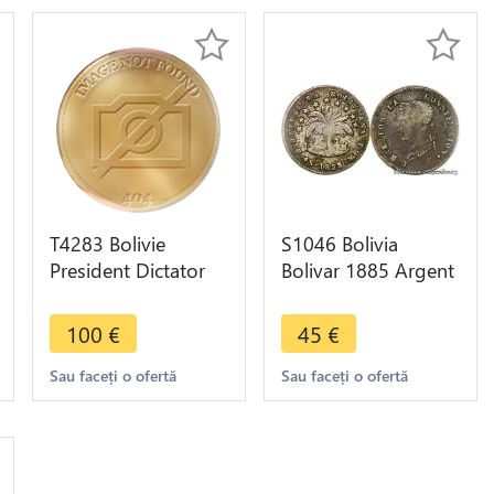
T4283 Bolivie
S1046 Bolivia
President Dictator
Bolivar 1885 Argent
Melgarejo 1865
Silver -> Faire Offre
Potosi Silver ->
100
€
45
€
Make offer
Sau faceți o ofertă
Sau faceți o ofertă