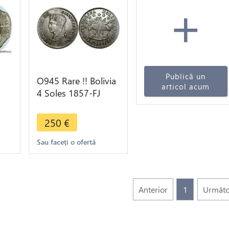
+
Publică un
O945 Rare !! Bolivia
articol acum
4 Soles 1857-FJ
VI
Potisi Silver UNC !!
i
250
€
Sau faceți o ofertă
Anterior
1
Următo