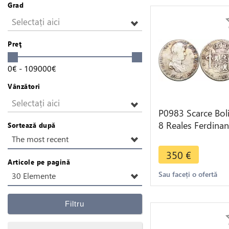
Grad
Selectați aici
Preţ
0
€
-
109000
€
Vânzători
Selectați aici
P0983 Scarce Boli
8 Reales Ferdina
Sortează după
VII 1813 PTS PJ
The most recent
Potosi Silver
350
€
Articole pe pagină
Sau faceți o ofertă
30 Elemente
Filtru