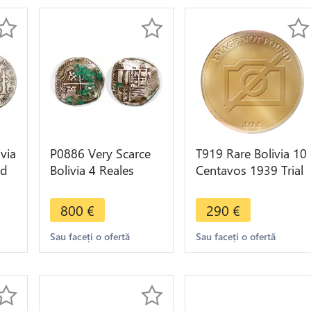
via
P0886 Very Scarce
T919 Rare Bolivia 10
nd
Bolivia 4 Reales
Centavos 1939 Trial
Philip III 1578-1621
Strike Copper Plated
Lion towers inverted
Tin Unc Gem
800
€
290
€
silver
Sau faceți o ofertă
Sau faceți o ofertă