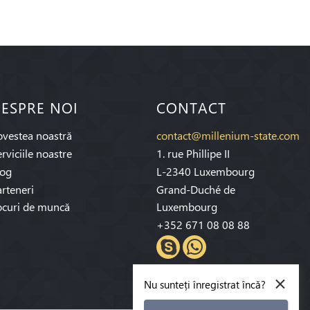
ESPRE NOI
CONTACT
ovestea noastră
contact@millenium-state.com
rviciile noastre
1. rue Phillipe II
log
L-2340 Luxembourg
rteneri
Grand-Duché de
ocuri de muncă
Luxembourg
+352 671 08 08 88
×
Nu sunteți înregistrat încă?