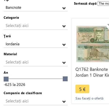
Sortează după
Bancnote
Categorie
Selectați aici
Ţară
Iordania
Material
Selectați aici
Q1762 Banknote
An
Jordan 1 Dinar K
Hussein bin Talal
-625
la
2026
Petra 1996 -> M
5
€
offer
Companie de clasificare
Sau faceți o ofertă
Selectați aici