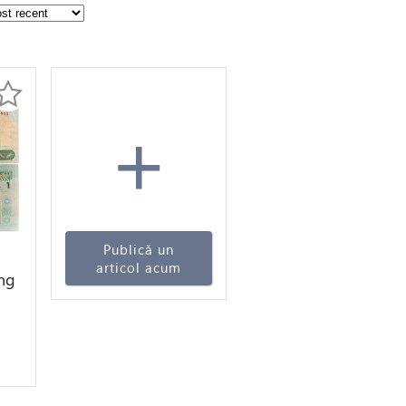
+
Publică un
articol acum
ing
ake