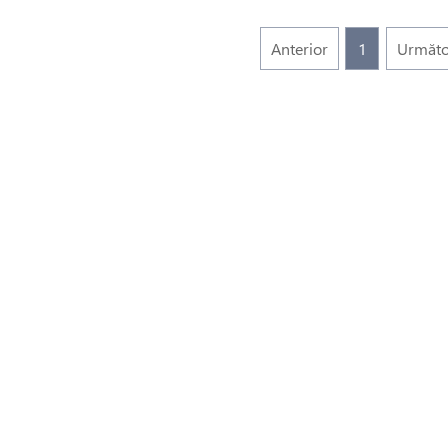
Anterior
1
Următo