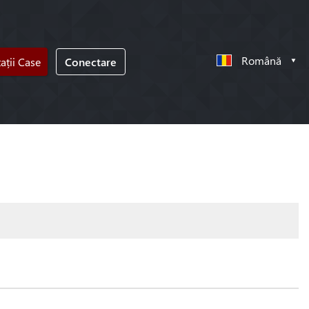
Română
tații Case
Conectare
!