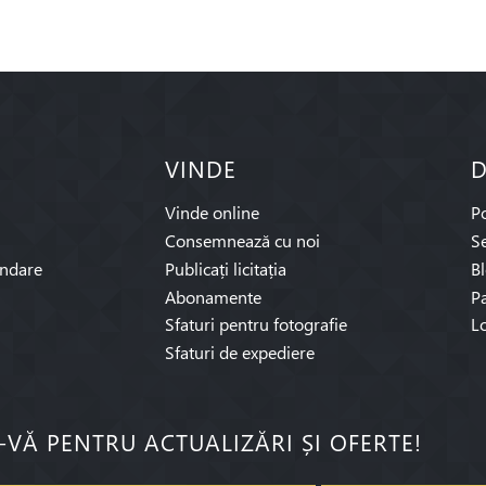
VINDE
D
Vinde online
P
Consemnează cu noi
Se
ndare
Publicați licitația
B
Abonamente
Pa
Sfaturi pentru fotografie
L
Sfaturi de expediere
I-VĂ PENTRU ACTUALIZĂRI ȘI OFERTE!