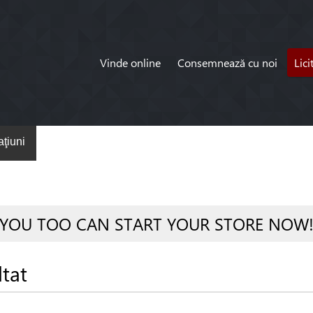
Vinde online
Consemnează cu noi
Lici
ţiuni
YOU TOO CAN START YOUR STORE NOW
ltat