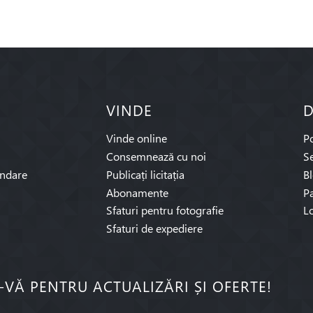
VINDE
D
Vinde online
P
Consemnează cu noi
Se
ndare
Publicați licitația
B
Abonamente
Pa
Sfaturi pentru fotografie
L
Sfaturi de expediere
I-VĂ PENTRU ACTUALIZĂRI ȘI OFERTE!