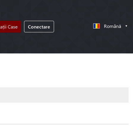
Română
tații Case
Conectare
!