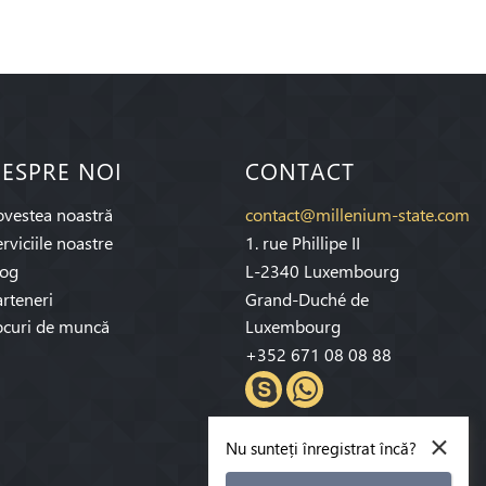
ESPRE NOI
CONTACT
ovestea noastră
contact@millenium-state.com
rviciile noastre
1. rue Phillipe II
log
L-2340 Luxembourg
rteneri
Grand-Duché de
ocuri de muncă
Luxembourg
+352 671 08 08 88
×
Nu sunteți înregistrat încă?