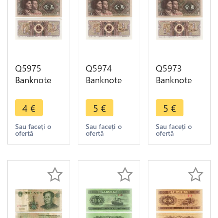
Q5975
Q5974
Q5973
Banknote
Banknote
Banknote
China 1 Jiao
China 1 Jiao
China 1 Jiao
1980 UNC -
1980 UNC -
1980 UNC -
4
€
5
€
5
€
> Make
> Make
> Make
offer
offer
offer
Sau faceți o
Sau faceți o
Sau faceți o
ofertă
ofertă
ofertă