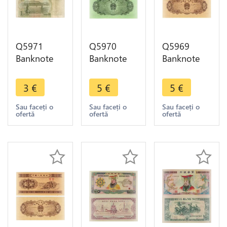
Q5971
Q5970
Q5969
Banknote
Banknote
Banknote
China 1
China 5 Fen
China 1 Fen
Yuan Mao
Cargo 1953
Truck 1953
3
€
5
€
5
€
Zedong
UNC ->
UNC ->
1999 ->
Make offer
Make offer
Sau faceți o
Sau faceți o
Sau faceți o
ofertă
ofertă
ofertă
Make offer