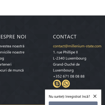
ESPRE NOI
CONTACT
ovestea noastră
contact@millenium-state.com
rviciile noastre
1. rue Phillipe II
log
L-2340 Luxembourg
rteneri
Grand-Duché de
ocuri de muncă
Luxembourg
+352 671 08 08 88
×
Nu sunteți înregistrat încă?