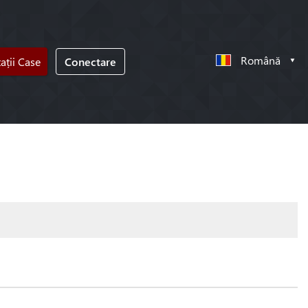
Română
tații Case
Conectare
!