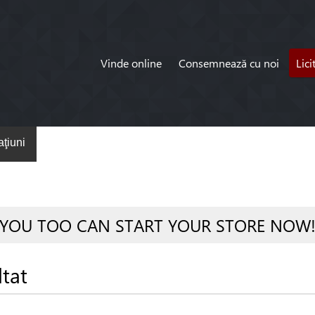
Vinde online
Consemnează cu noi
Lici
ţiuni
YOU TOO CAN START YOUR STORE NOW
ltat