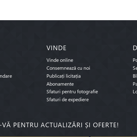
VINDE
D
Vinde online
P
Consemnează cu noi
Se
ndare
Publicați licitația
B
Abonamente
Pa
Sfaturi pentru fotografie
L
Sfaturi de expediere
I-VĂ PENTRU ACTUALIZĂRI ȘI OFERTE!