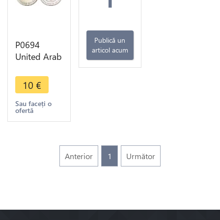
Publică un
P0694
articol acum
United Arab
Emirates
One Dirham
10
€
Sultan
Zayed Bin
Sau faceți o
ofertă
Abu Dhadi
2003 UNC
>M O
Anterior
1
Următor