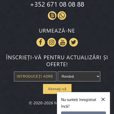
+352 671 08 08 88
URMEAZĂ-NE
ÎNSCRIEȚI-VĂ PENTRU ACTUALIZĂRI ȘI
OFERTE!
Abonaţi-vă
×
Nu sunteți înregistrat
©
2020-2026
Millenium State
®
încă?