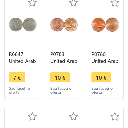
R6647
P0783
P0780
United Arab
United Arab
United Arab
Emirates
Emirates 10
Emirates 10
Dirham
Fils Zayed
Fils Zayed
7
€
10
€
10
€
Zayed bin
Khalifa
Khalifa
Sultan Al
1422 2001
1422 2001
Sau faceți o
Sau faceți o
Sau faceți o
ofertă
ofertă
ofertă
Nahyan AH
UNC -
UNC -
1404 1984
>Make
>Make
>Offer
offer
offer