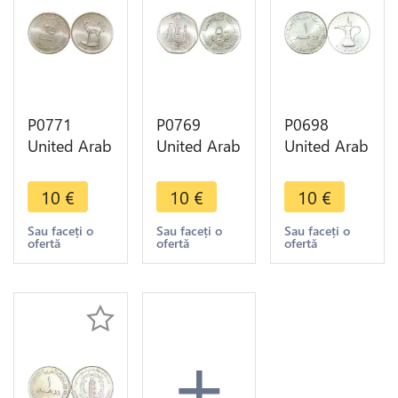
P0771
P0769
P0698
United Arab
United Arab
United Arab
Emirates 25
Emirates 50
Emirates 1
Fils Zayed
Fils Zayed
Dirham
10
€
10
€
10
€
Khalifa Deer
Khalifa
Zayed
1425 2005
1428-2007
Khalifa
Sau faceți o
Sau faceți o
Sau faceți o
ofertă
ofertă
ofertă
UNC -> M
UNC -
1425 2005
offer
>Make
UNC -
offer
>Make
offer
+