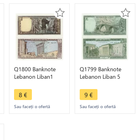
Q1800 Banknote
Q1799 Banknote
Lebanon Liban1
Lebanon Liban 5
Livre Colonnes
Livres 1982 UNC ->
Baalbek Grotte Jeita
Make offer
8
€
9
€
1980 UNC
Sau faceți o ofertă
Sau faceți o ofertă