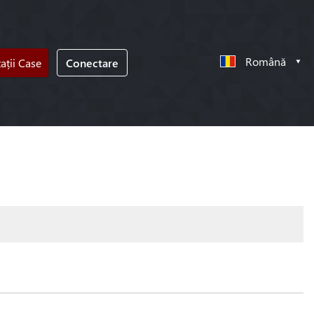
Română
tații Case
Conectare
!