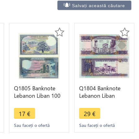
Salvați această căutare
Q1805 Banknote
Q1804 Banknote
Lebanon Liban 100
Lebanon Liban
Livres 1988 UNC ->
10000 Livres 1993
Make offer
UNC -> Make offer
17
€
29
€
Sau faceți o ofertă
Sau faceți o ofertă