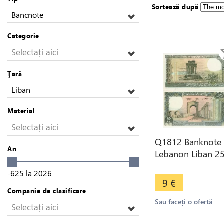
Sortează după
Bancnote
Categorie
Selectați aici
Ţară
Liban
Material
Selectați aici
Q1812 Banknote
An
Lebanon Liban 2
Livres 1988 UNC 
-625
la
2026
Make offer
9
€
Companie de clasificare
Sau faceți o ofertă
Selectați aici