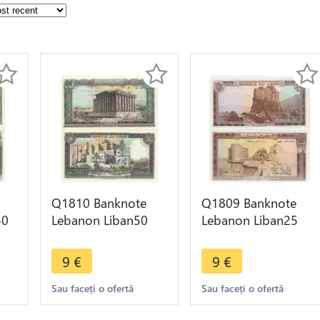
Q1810 Banknote
Q1809 Banknote
50
Lebanon Liban50
Lebanon Liban25
->
Livres Temple
Livres Forteresse
Bacchus 1988 UNC -
Saida 1983 UNC ->
9
€
9
€
> Make offer
Make offer
Sau faceți o ofertă
Sau faceți o ofertă