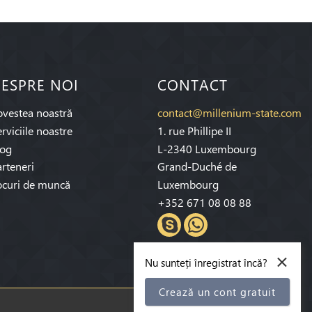
ESPRE NOI
CONTACT
ovestea noastră
contact@millenium-state.com
rviciile noastre
1. rue Phillipe II
log
L-2340 Luxembourg
rteneri
Grand-Duché de
ocuri de muncă
Luxembourg
+352 671 08 08 88
×
Nu sunteți înregistrat încă?
Crează un cont gratuit
Abonaţi-vă