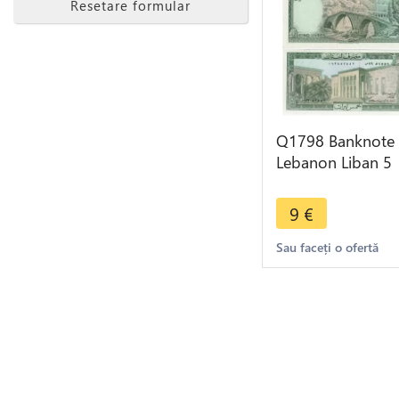
Resetare formular
Q1798 Banknote
Lebanon Liban 5
Livres 1978 UNC 
Make offer
9
€
Sau faceți o ofertă