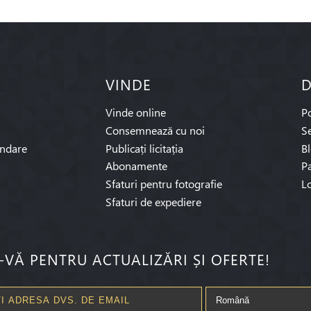
VINDE
D
Vinde online
P
Consemnează cu noi
Se
ndare
Publicați licitația
B
Abonamente
Pa
Sfaturi pentru fotografie
L
Sfaturi de expediere
I-VĂ PENTRU ACTUALIZĂRI ȘI OFERTE!