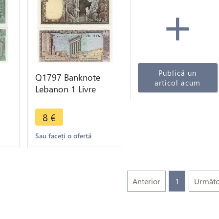
+
Publică un
Q1797 Banknote
articol acum
Lebanon 1 Livre
->
Colonnes Baalbek
Grotte Jeita 1980
8
€
UNC -> M offer
Sau faceți o ofertă
Anterior
1
Următo