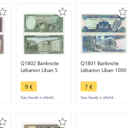
Q1802 Banknote
Q1801 Banknote
Lebanon Liban 5
Lebanon Liban 1000
ar
Livres 1982 UNC ->
Livres 1991 AU ->
ke
Make offer
Make offer
9
€
7
€
Sau faceți o ofertă
Sau faceți o ofertă