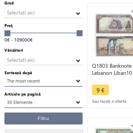
Grad
Selectați aici
Preţ
0
€
-
109000
€
Vânzători
Selectați aici
Q1803 Banknote
Lebanon Liban10
Sortează după
Livres Ruines Anj
The most recent
1982 UNC -> Ma
9
€
offer
Articole pe pagină
Sau faceți o ofertă
30 Elemente
Filtru