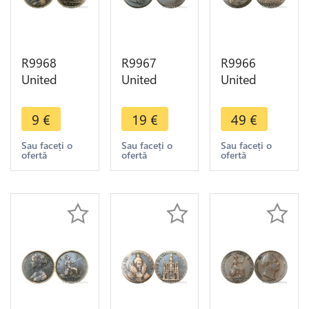
R9968
R9967
R9966
United
United
United
Kingdom
Kingdom
Kingdom
1/2 Penny
1/2 Penny
1/2 Penny J.
9
€
19
€
49
€
Victoria
George III
Jordan
1861 ->
1770 1775
1794
Sau faceți o
Sau faceți o
Sau faceți o
ofertă
ofertă
ofertă
Make Offer
-> Make
Hampshire
Offer
Gosport
Ship