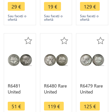
Shilling
Shilling
Shilling
29
€
19
€
129
€
Victoria
Victoria
Victoria
1898 Silver
1894 Silver
1868 die 28
Sau faceți o
Sau faceți o
Sau faceți o
ofertă
ofertă
ofertă
-> Make
-> Make
Silver AU ->
offer
offer
Make offer
R6481
R6480 Rare
R6479 Rare
United
United
United
Kingdom
Kingdom
Kingdom
Shilling
Shilling
Shilling
51
€
119
€
125
€
Victoria
Victoria
Victoria