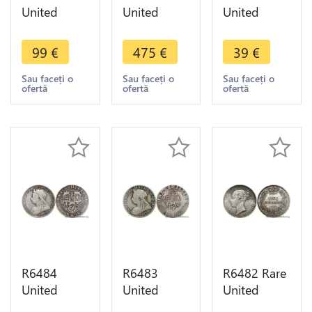
United
United
United
Kingdom
Kingdom 3
Kingdom
Shilling
Shilling
Shilling
99
€
475
€
39
€
Victoria
George III
Victoria
1864 die 57
1812 Silver
1899 Silver
Sau faceți o
Sau faceți o
Sau faceți o
ofertă
ofertă
ofertă
Silver ->
UNC
-> Make
Make offer
offer
R6484
R6483
R6482 Rare
United
United
United
Kingdom
Kingdom
Kingdom