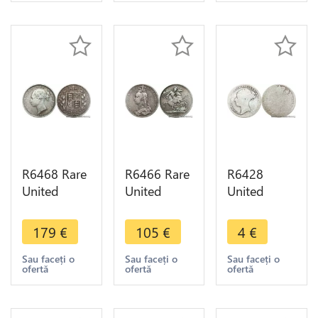
-> Make
-> Make
-> Make
offer
offer
offer
R6468 Rare
R6466 Rare
R6428
United
United
United
Kingdom
Kingdom
Kingdom 6
Half 1/2
Crown
Pence
179
€
105
€
4
€
Crown
Victoria
Victoria
Victoria
1890 Silver
1867 1880
Sau faceți o
Sau faceți o
Sau faceți o
ofertă
ofertă
ofertă
1880 Silver
-> Make
Silver ->
-> Make
offer
Make offer
offer