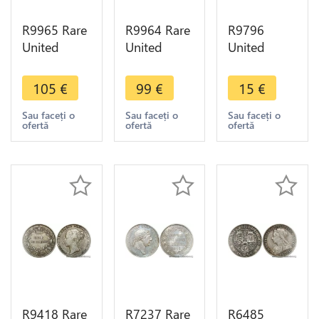
R9965 Rare
R9964 Rare
R9796
United
United
United
Kingdom 1
Kingdom
Kingdom
Penny
1/2 Penny
Farthing
105
€
99
€
15
€
Victoria
Elizabeth I
William IV
1866 AU
1794
1835 ->
Sau faceți o
Sau faceți o
Sau faceți o
ofertă
ofertă
ofertă
++ -> Make
Sussex
Make Offer
offer
Chichester
R9418 Rare
R7237 Rare
R6485