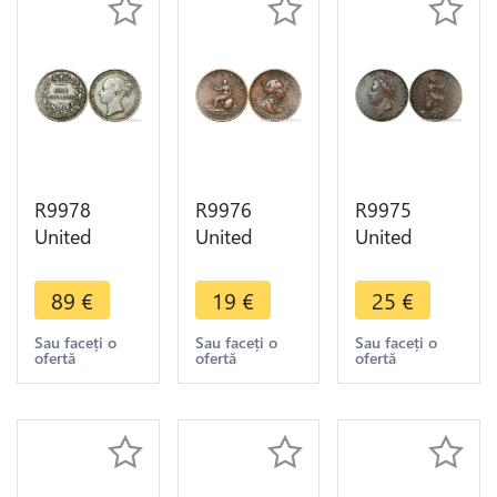
R9978
R9976
R9975
United
United
United
Kingdom
Kingdom
Kingdom
Shilling
1/2 Penny
Farthing
89
€
19
€
25
€
Victoria
George III
George IV
1853 Silver
1799 ->
1826 ->
Sau faceți o
Sau faceți o
Sau faceți o
ofertă
ofertă
ofertă
-> Make
Make Offer
Make Offer
Offer