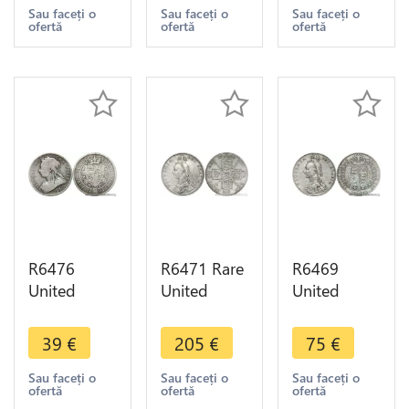
1864 die 12
1868 die 34
1853
Sau faceți o
Sau faceți o
Sau faceți o
ofertă
ofertă
ofertă
Silver ->
Silver ->
Mounted
Make offer
Make offer
Silver AU ->
Make offer
R6476
R6471 Rare
R6469
United
United
United
Kingdom
Kingdom
Kingdom
Half 1/2
Double
Half 1/2
39
€
205
€
75
€
Crown
Florin
Crown
Victoria
Victoria
Victoria
Sau faceți o
Sau faceți o
Sau faceți o
ofertă
ofertă
ofertă
1893 Silver
1888 Silver
1889 Silver