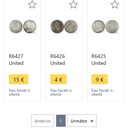
R6427
R6426
R6425
United
United
United
Kingdom 6
Kingdom 6
Kingdom 6
Pence
Pence
Pence
15
€
4
€
9
€
Victoria
Victoria
Victoria
1890 Silver
1893 1901
1896 Silver
Sau faceți o
Sau faceți o
Sau faceți o
ofertă
ofertă
ofertă
-> Make
Silver ->
-> Make
offer
Make offer
offer
Anterior
1
Următor