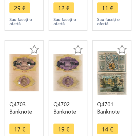
Metz Bank
Des Kreises
Der Stadt
29
€
12
€
11
€
Check
Arhweiler
Huma 50
Volksbank
500 000
Pfennig
Sau faceți o
Sau faceți o
Sau faceți o
ofertă
ofertă
ofertă
Reichsmark
Mark 1923
1921
1871-1919
- Make
Notgeld AU
AU
Offer
- Make
Offer
Q4703
Q4702
Q4701
Banknote
Banknote
Banknote
Germany
Germany
Germany
Altona
Altona
Schillerhaus
17
€
19
€
14
€
Stadt 5
Stadt 5
Weimar 50