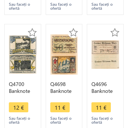
Marks 1918
Marks 1918
Mark 1921
Sau faceți o
Sau faceți o
Sau faceți o
ofertă
ofertă
ofertă
AU - Make
AU - Make
Notgeld -
Offer
Offer
Make Offer
Q4700
Q4698
Q4696
Banknote
Banknote
Banknote
Germany 50
Germany 50
Germany
Pfennig
Pfennig
Cochem
12
€
11
€
11
€
Reuter Geld
Castle
Simmern
Ostseebad
Wesgerburg
Zell 100
Sau faceți o
Sau faceți o
Sau faceți o
ofertă
ofertă
ofertă
Arendsee
1920
Millionen