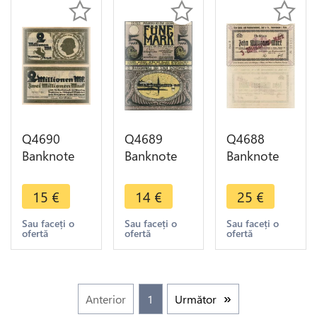
Q4690
Q4689
Q4688
Banknote
Banknote
Banknote
Germany
Germany
Germany
Münster 2
Schleswig 5
Ichtershausen
15
€
14
€
25
€
Millionen
Mark 1918
3 Milliarden
Mark
- Make
10
Sau faceți o
Sau faceți o
Sau faceți o
ofertă
ofertă
ofertă
Landesbank
Offer
Millionen
Provinz
Mark 1923
1923
UNC
Notgeld
Anterior
1
Următor