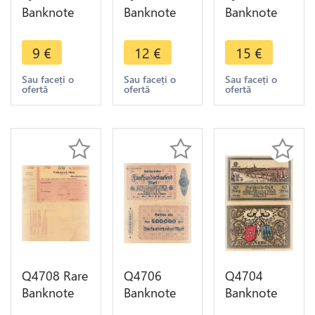
Banknote
Banknote
Banknote
Germany
Germany
Germany
Landkreis
Bingen Am
Bingen Am
9
€
12
€
15
€
Gelsenkirchen
Rhein 500
Rhein Stadt
Stadt
Millionen
100000
Sau faceți o
Sau faceți o
Sau faceți o
ofertă
ofertă
ofertă
100000
Mark 1923
Mark 1923
Mark 1923
- Make
Notgeld AU
Notgeld
Offer
Q4708 Rare
Q4706
Q4704
Banknote
Banknote
Banknote
German
Germany
Germany