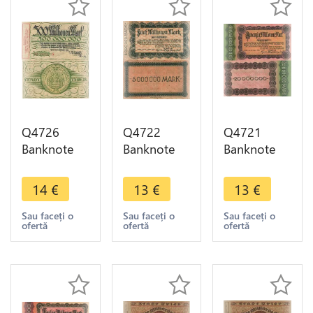
Q4726
Q4722
Q4721
Banknote
Banknote
Banknote
Germany
Germany
Germany
Trier Stadt
Trier Stadt 5
Trier Stadt
14
€
13
€
13
€
500
Millionen
20
Millionen
Mark 1923
Millionen
Sau faceți o
Sau faceți o
Sau faceți o
ofertă
ofertă
ofertă
Mark 1923
-> Make
Mark 1923
-> Make
offer
-> Make
offer
offer