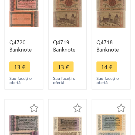
Q4720
Q4719
Q4718
Banknote
Banknote
Banknote
Germany
Germany
Germany
Trier Stadt
Trier Stadt 1
Trier Stadt 1
13
€
13
€
14
€
50
Milliarde
Milliarde
Millionen
Mark 1923
Mark 1923
Sau faceți o
Sau faceți o
Sau faceți o
ofertă
ofertă
ofertă
Mark 1923
-> Make
AU -> Make
-> Make
offer
offer
offer