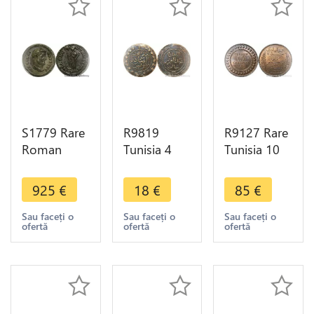
S1779 Rare
R9819
R9127 Rare
Roman
Tunisia 4
Tunisia 10
Argenteus
Kharub
Centimes
Constantius
Abdulaziz
Muhammad
925
€
18
€
85
€
Caesar
Muhammad
al-Hadi Bey
Diocletian
III AH 1281
1904 A
Sau faceți o
Sau faceți o
Sau faceți o
ofertă
ofertă
ofertă
Carthago
1865 ->
Paris PCGS
296 298
Make Offer
MS62 RB
Silver