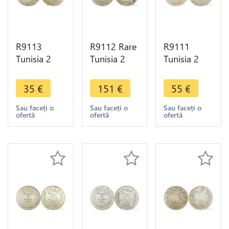
R9113
R9112 Rare
R9111
Tunisia 2
Tunisia 2
Tunisia 2
Francs
Francs
Francs
Muhammad
Muhammad
Muhammad
35
€
151
€
55
€
al-Nasir Bey
al-Hadi Bey
al-Nasir Bey
AH 1335
AH 1322
AH 1334
Sau faceți o
Sau faceți o
Sau faceți o
ofertă
ofertă
ofertă
1916 A
1904 A
1916 A
Paris Silver
Paris Silver
Paris Silver
AU
AU UNC