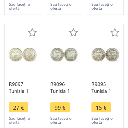
AH 1335
AH 1329
A Paris
Sau faceți o
Sau faceți o
Sau faceți o
ofertă
ofertă
ofertă
1916 A
1911 A
Silver ->
Paris Silver -
Paris Silver -
Make offer
>Offer
>Offer
R9097
R9096
R9095
Tunisia 1
Tunisia 1
Tunisia 1
Franc
Franc
Franc
Muhammad
Muhammad
Muhammad
27
€
99
€
15
€
al-Nasir Bey
al-Hadi Bey
al-Nasir Bey
AH 1334
AH 1322
AH 1334
Sau faceți o
Sau faceți o
Sau faceți o
ofertă
ofertă
ofertă
1915 A
1904 A
1916 A