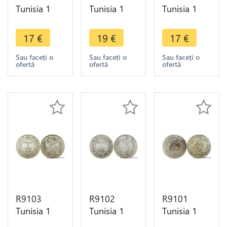
Tunisia 1
Tunisia 1
Tunisia 1
Franc
Franc
Franc Ali
Muhammad
Muhammad
Bey AH
17
€
19
€
17
€
al-Nasir Bey
al-Nasir Bey
1309 1892
AH 1335
AH 1334
A Paris
Sau faceți o
Sau faceți o
Sau faceți o
ofertă
ofertă
ofertă
1917 A
1915 A
Silver ->
Paris Silver
Paris Silver -
Make offer
AU
>Offer
R9103
R9102
R9101
Tunisia 1
Tunisia 1
Tunisia 1
Franc
Franc Ali
Franc Ali