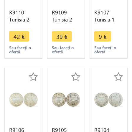
R9110
R9109
R9107
Tunisia 2
Tunisia 2
Tunisia 1
Francs
Francs
Franc Ali
Muhammad
Muhammad
Bey AH
42
€
39
€
9
€
al-Nasir Bey
al-Nasir Bey
1309 1892
AH 1334
AH 1326
A Paris
Sau faceți o
Sau faceți o
Sau faceți o
ofertă
ofertă
ofertă
1915 A
1908 A
Silver ->
Paris Silver
Paris Silver -
Make offer
AU
>Offer
R9106
R9105
R9104