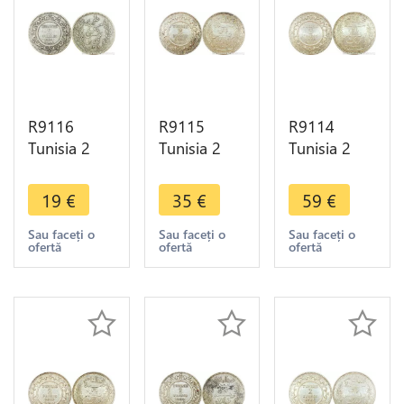
R9116
R9115
R9114
Tunisia 2
Tunisia 2
Tunisia 2
Francs Ali
Francs
Francs
Bey AH
Muhammad
Muhammad
19
€
35
€
59
€
1308 1891
al-Nasir Bey
al-Nasir Bey
A Paris
AH 1334
AH 1330
Sau faceți o
Sau faceți o
Sau faceți o
ofertă
ofertă
ofertă
Silver ->
1915 A
1912 A
Make offer
Paris Silver -
Paris Silver
>Offer
UNC