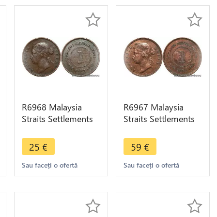
R6968 Malaysia
R6967 Malaysia
Straits Settlements
Straits Settlements
One Cent Victoria
One Cent Victoria
1901 -> Make offer
1889 -> Make offer
25
€
59
€
Sau faceți o ofertă
Sau faceți o ofertă