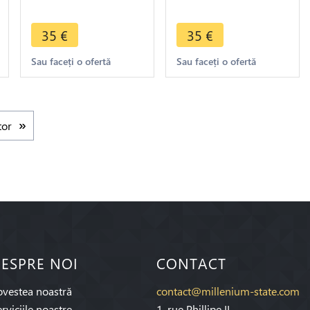
Cent 1889 H Heaton
Charles Brooke
->Make offer
Rajah 1870 -> Make
35
€
35
€
offer
Sau faceți o ofertă
Sau faceți o ofertă
tor
ESPRE NOI
CONTACT
ovestea noastră
contact@millenium-state.com
rviciile noastre
1. rue Phillipe II