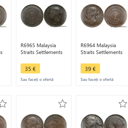
R6965 Malaysia
R6964 Malaysia
ts
Straits Settlements
Straits Settlements
One Cent Victoria
One Cent Victoria
er
1872 -> Make offer
1890 -> Make offer
35
€
39
€
Sau faceți o ofertă
Sau faceți o ofertă