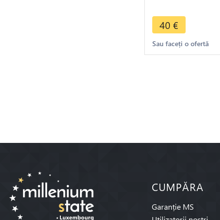
H Heaton ->Mak
offer
40
€
Sau faceți o ofertă
CUMPĂRA
Garanție MS
Utilizatorii noștri