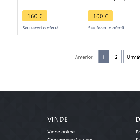
e
Brooke Rajah 1863
Wales 1/2 Pice 1810
AU ->Make offer
Penang
160
€
100
€
Sau faceți o ofertă
Sau faceți o ofertă
Anterior
1
2
Urmă
VINDE
D
Vinde online
P
Consemnează cu noi
Se