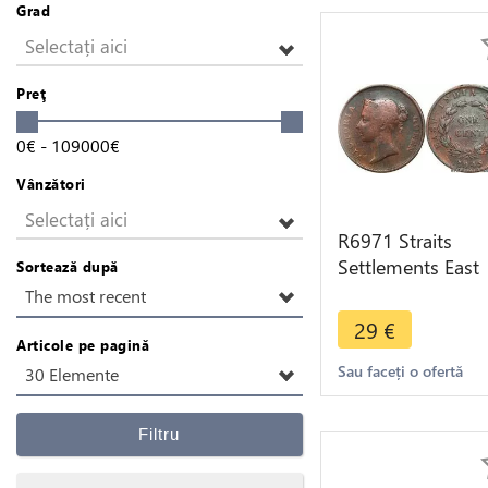
Grad
Selectați aici
Preţ
0
€
-
109000
€
Vânzători
Selectați aici
R6971 Straits
Settlements East
Sortează după
India Company 
The most recent
Cent Victoria 184
29
€
>Make offer
Articole pe pagină
Sau faceți o ofertă
30 Elemente
Filtru