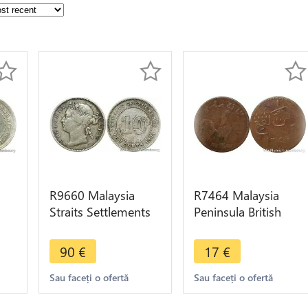
R9660 Malaysia
R7464 Malaysia
Straits Settlements
Peninsula British
nts
10 Cents Victoria
Malacca Keping
er
1884 Crosslet Silver
Rooster AH 1247
90
€
17
€
>Offer
1832 -> Offer
Sau faceți o ofertă
Sau faceți o ofertă