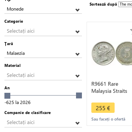
Sortează după
Monede
Categorie
Selectați aici
Ţară
Malaezia
Material
Selectați aici
R9661 Rare
An
Malaysia Straits
Settlements 5 Ce
-625
la
2026
Victoria 1898 Silv
255
€
AU ->Offer
Companie de clasificare
Sau faceți o ofertă
Selectați aici