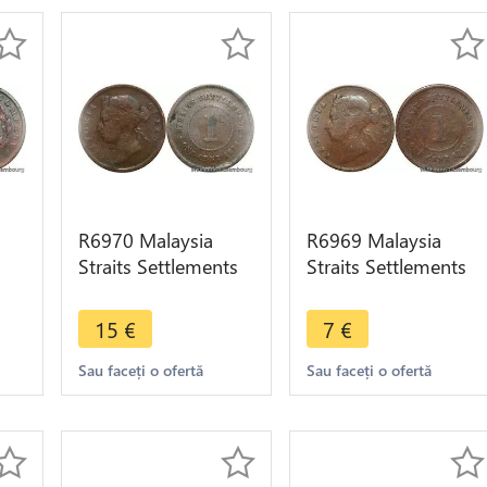
R6970 Malaysia
R6969 Malaysia
Straits Settlements
Straits Settlements
One
One Cent Victoria
One Cent Victoria
5 -
1874 -> Make offer
1901 -> Make offer
15
€
7
€
Sau faceți o ofertă
Sau faceți o ofertă