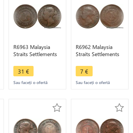
R6963 Malaysia
R6962 Malaysia
Straits Settlements
Straits Settlements
One Cent Victoria
One Cent Victoria
1883 -> Make offer
1890 -> Make offer
31
€
7
€
Sau faceți o ofertă
Sau faceți o ofertă