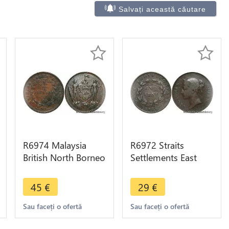
Salvați această căutare
R6974 Malaysia
R6972 Straits
British North Borneo
Settlements East
One Cent 1888 H
India Company One
Heaton -> Make
Cent Victoria 1845 -
45
€
29
€
offer
>Make offer
Sau faceți o ofertă
Sau faceți o ofertă