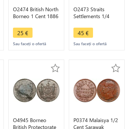
O2474 British North
O2473 Straits
Borneo 1 Cent 1886
Settlements 1/4
H ->Make offer
cent Victoria 1845 -
>Make offer
25
€
45
€
Sau faceți o ofertă
Sau faceți o ofertă
O4945 Borneo
P0374 Malaisya 1/2
British Protectorate
Cent Sarawak