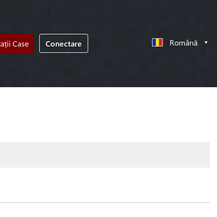
Română
tații Case
Conectare
!