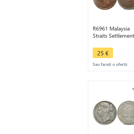
R6961 Malaysia
Straits Settlemen
One Cent Victoria
1889 -> Make off
25
€
Sau faceți o ofertă