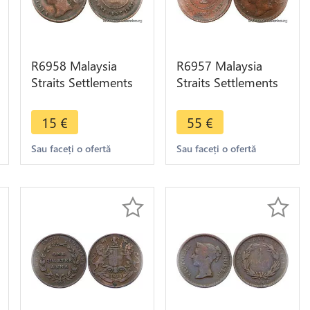
R6958 Malaysia
R6957 Malaysia
Straits Settlements
Straits Settlements
One Cent Victoria
One Cent Victoria
1897 -> Make offer
1889 -> Make offer
15
€
55
€
Sau faceți o ofertă
Sau faceți o ofertă