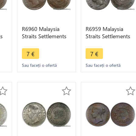
R6960 Malaysia
R6959 Malaysia
ts
Straits Settlements
Straits Settlements
One Cent Victoria
One Cent Victoria
er
1897 -> Make offer
1879 -> Make offer
7
€
7
€
Sau faceți o ofertă
Sau faceți o ofertă