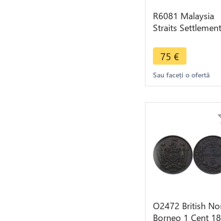
R6081 Malaysia
Straits Settlemen
10 Cents Victoria
1890 H Heaton
75
€
Silver
Sau faceți o ofertă
O2472 British No
Borneo 1 Cent 1