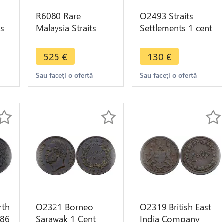
R6080 Rare
O2493 Straits
ts
Malaysia Straits
Settlements 1 cent
Settlements 10
Victoria 1845 XF !! -
Cents Victoria 1877
>Make offer
525
€
130
€
Silver 180k AU
Sau faceți o ofertă
Sau faceți o ofertă
rth
O2321 Borneo
O2319 British East
886
Sarawak 1 Cent
India Company