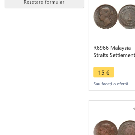
Resetare formular
R6966 Malaysia
Straits Settlemen
One Cent Victoria
1897 -> Make off
15
€
Sau faceți o ofertă