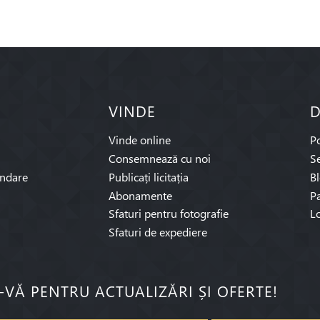
VINDE
D
Vinde online
P
Consemnează cu noi
Se
ndare
Publicați licitația
B
Abonamente
Pa
Sfaturi pentru fotografie
L
Sfaturi de expediere
I-VĂ PENTRU ACTUALIZĂRI ȘI OFERTE!