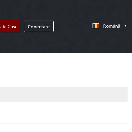
Română
tații Case
Conectare
!