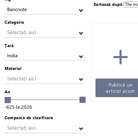
Sortează după
Bancnote
Categorie
Selectați aici
+
Ţară
India
Material
Selectați aici
Publică un
articol acum
An
-625
la
2026
Companie de clasificare
Selectați aici