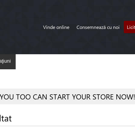
Vinde online
Consemnează cu noi
Lici
ţiuni
YOU TOO CAN START YOUR STORE NOW
ltat