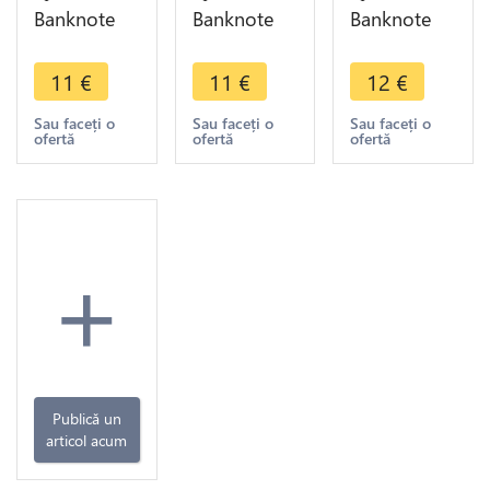
Banknote
Banknote
Banknote
South
Colombia
Colombia 5
America
100 Pesos
Pesos Oro
11
€
11
€
12
€
Colombia 5
Oro General
José María
Pesos Oro
Antonio
Córdoba
Sau faceți o
Sau faceți o
Sau faceți o
ofertă
ofertă
ofertă
Cordoba
Nariño
1980 UNC -
1980 UNC -
1991 UNC
>Make
>Offer
Offer
+
Publică un
articol acum