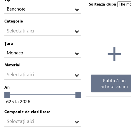
Sortează după
Bancnote
Categorie
Selectați aici
+
Ţară
Monaco
Material
Selectați aici
Publică un
articol acum
An
-625
la
2026
Companie de clasificare
Selectați aici