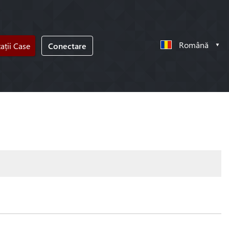
Română
tații Case
Conectare
!