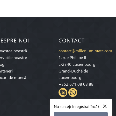
ESPRE NOI
CONTACT
ovestea noastră
contact@millenium-state.com
rviciile noastre
1. rue Phillipe II
log
L-2340 Luxembourg
rteneri
Grand-Duché de
ocuri de muncă
Luxembourg
+352 671 08 08 88
×
Nu sunteți înregistrat încă?