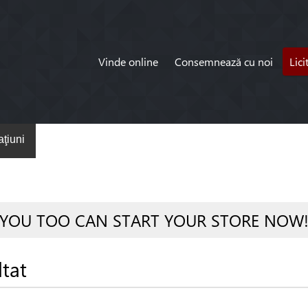
Vinde online
Consemnează cu noi
Lici
ţiuni
YOU TOO CAN START YOUR STORE NOW
ltat