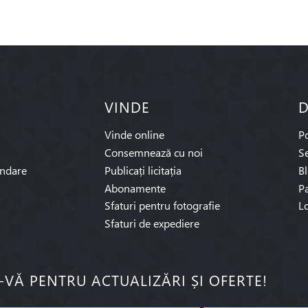
VINDE
D
Vinde online
P
Consemnează cu noi
Se
ndare
Publicați licitația
B
Abonamente
Pa
Sfaturi pentru fotografie
L
Sfaturi de expediere
I-VĂ PENTRU ACTUALIZĂRI ȘI OFERTE!