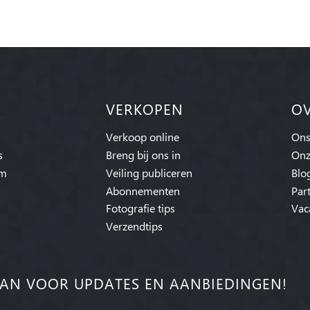
VERKOPEN
O
Verkoop online
Ons
s
Breng bij ons in
Onz
am
Veiling publiceren
Blo
Abonnementen
Par
Fotografie tips
Vac
Verzendtips
AN VOOR UPDATES EN AANBIEDINGEN!