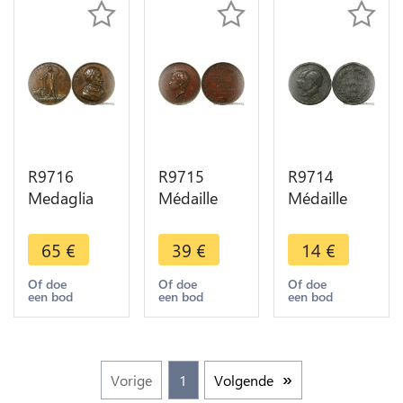
circa 1450
R9716
R9715
R9714
Medaglia
Médaille
Médaille
Papal States
Napoléon
Deux
Vatican
IV fils
Portraits
65
€
39
€
14
€
Retraite Leo
Napoléon
Roi Kings
XIII Pastor
III Société
1864
Of doe
Of doe
Of doe
een bod
een bod
een bod
Bonvs 1843
Prince
Plomb A
AU
Impérial
identifier ->
1862
Make Offer
>Offer
Vorige
1
Volgende