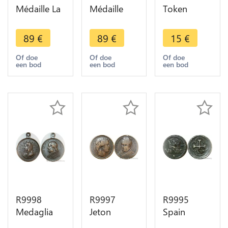
Médaille La
Médaille
Token
Visitation
Jérémie
Napoleon
Rembrandt
Ruine de
1794 1815
89
€
89
€
15
€
1648 Silver
Jerusalem
Pace Perp
950/1000
Rembrandt
Avg Liberivs
Of doe
Of doe
Of doe
een bod
een bod
een bod
Proof ->
1630 Silver
Roman
Make offer
950/1000
Emperor
Proof
R9998
R9997
R9995
Medaglia
Jeton
Spain
Papal States
President
Ponderal