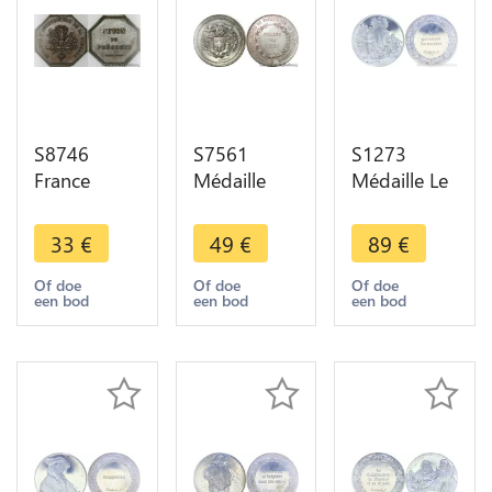
S8746
S7561
S1273
France
Médaille
Médaille Le
Jeton de
Jeton Caisse
Christ
Présence
Epargne
guérissant
33
€
49
€
89
€
Octogonal
Pontivy
les malades
Société
Morbihan
Rembrandt
Of doe
Of doe
Of doe
een bod
een bod
een bod
Agriculture
1837
1649
Gironde
Argent
Argent
delongueil
Silver UNC