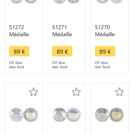
S1272
S1271
S1270
Médaille
Médaille
Médaille
Autoportrait
Hendrickje
Constructeur
Rembrandt
Baignade
Navires
89
€
89
€
89
€
1640 Silver
Rivière
femme
950/1000
Rembrandt
Rembrandt
Of doe
Of doe
Of doe
een bod
een bod
een bod
Proof ->
1655 Silver
1633 Silver
Make offer
Proof ->
950/1000
Offer
Proof