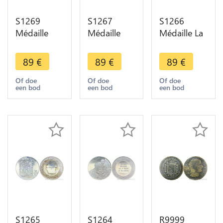
S1269
S1267
S1266
Médaille
Médaille
Médaille La
Titus fils de
Portrait de
Descente
Rembrandt
Nicolas
de Croix
89
€
89
€
89
€
1655 Silver
Ruts
Rembrandt
950/1000
Rembrandt
1633 Silver
Of doe
Of doe
Of doe
een bod
een bod
een bod
Proof ->
1631 Silver
950/1000
Make offer
950/1000
Proof
Proof
S1265
S1264
R9999