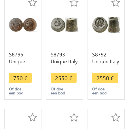
S8795
S8793
S8792
Unique
Unique Italy
Unique Italy
Coffret
Matrix
Matrix
Velours 3
Prince Carlo
Prince Carlo
750
€
2550
€
2550
€
Medals
Sebastiano
Sebastiano
Napoléon
di
di
Of doe
Of doe
Of doe
een bod
een bod
een bod
III
Messerano
Messerano
Exposition
Rohan 1798
Rohan 1798
1867
Délicourt
FDC