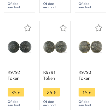
Anglesey
George I
Hans
Of doe
Of doe
Of doe
een bod
een bod
een bod
Druid
1660 1728
Krauwinkel
Britannia
-> Make
Reich Gotes
1795 ->
Offer
circa 1500
Offer
R9792
R9791
R9790
Token
Token
Token
Germany
Germany
Germany
Jeton de
Jeton de
Nuremberg
35
€
25
€
15
€
Compte
Compte
Hans
Nuremberg
Hans
Krauwinkel
Of doe
Of doe
Of doe
een bod
een bod
een bod
à la nef
Krauwinkel
Soldat