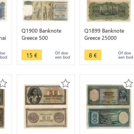
Q1900 Banknote
Q1899 Banknote
mai
Greece 500
Greece 25000
>
Drachmai 1968 AU -
Drachmai Nymph
> Make offer
Deidamia 1943 ->
doe
Of doe
Of doe
15
€
8
€
 bod
een bod
een bod
Make offer