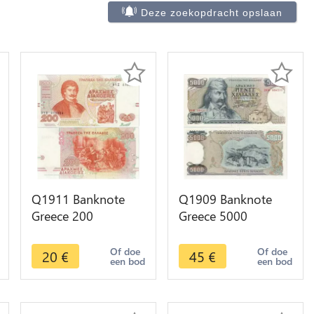
Deze zoekopdracht opslaan
Q1911 Banknote
Q1909 Banknote
Greece 200
Greece 5000
Drachmai Rigas
Drachmai
Velestinlis Feraios
Theodoros
Of doe
Of doe
20
€
45
€
een bod
een bod
1996 ->M offer
Kolokotronis 1984
AU