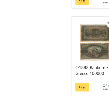
9
€
een
Q1882 Banknote
Greece 100000
Drachmai 1944 -
Make offer
Of 
9
€
een