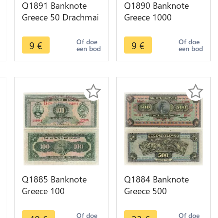
Q1891 Banknote
Q1890 Banknote
Greece 50 Drachmai
Greece 1000
Hesiod 1941 ->
Drachmai 1942 ->
Make offer
Make offer
Of doe
Of doe
9
€
9
€
een bod
een bod
Q1885 Banknote
Q1884 Banknote
Greece 100
Greece 500
Drachmai Georgios
Drachmai Athena
Stavros 1927 ->
Hellas 1932 ->
Of doe
Of doe