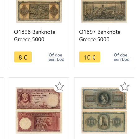
Q1898 Banknote
Q1897 Banknote
Greece 5000
Greece 5000
Drachmai Athena
Drachmai 1942 ->
1943 -> Make offer
Make offer
Of doe
Of doe
8
€
10
€
een bod
een bod