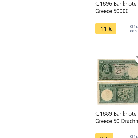
Q1896 Banknote
Greece 50000
Drachmai 1944 -
Make offer
Of 
11
€
een
Q1889 Banknote
Greece 50 Drach
Hesiod 1939 ->
Make offer
Of 