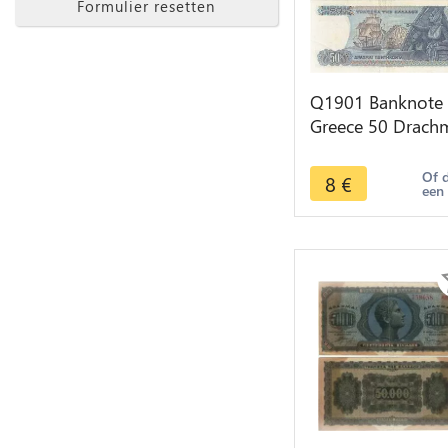
Formulier resetten
Q1901 Banknote
Greece 50 Drach
Poseidon 1978 -
Make offer
Of 
8
€
een