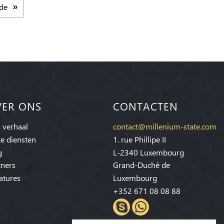
de
VER ONS
CONTACTEN
 verhaal
contact@millenium-state.com
e diensten
1. rue Phillipe II
g
L-2340 Luxembourg
tners
Grand-Duché de
atures
Luxembourg
+352 671 08 08 88