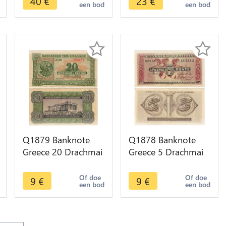
40
€
23
€
een bod
een bod
Make offer
Make offer
Q1879 Banknote
Q1878 Banknote
Greece 20 Drachmai
Greece 5 Drachmai
1940 -> Make offer
1941 AU -> Make
offer
Of doe
Of doe
9
€
9
€
een bod
een bod