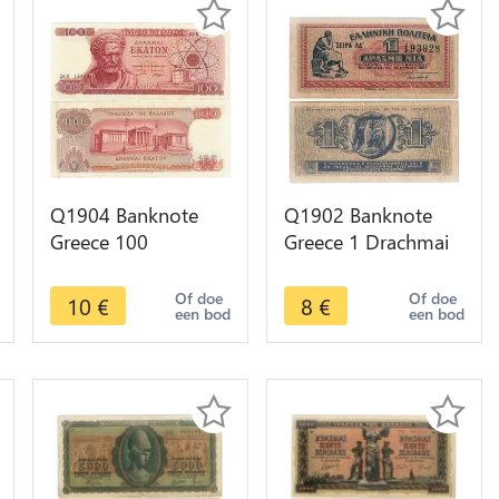
Q1904 Banknote
Q1902 Banknote
Greece 100
Greece 1 Drachmai
Drachmai
Aristotle 1941 ->
Demokritos 1967
Make offer
Of doe
Of doe
10
€
8
€
een bod
een bod
AU -> Make offer