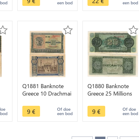
9
€
22
€
 bod
een bod
een bod
Q1881 Banknote
Q1880 Banknote
Greece 10 Drachmai
Greece 25 Millions
>
1940 AU -> Make
Drachmai 1944 ->
offer
Make offer
doe
Of doe
Of doe
9
€
9
€
 bod
een bod
een bod