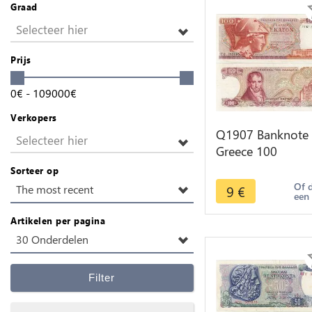
Graad
Selecteer hier
Prijs
0
€
-
109000
€
Verkopers
Q1907 Banknote
Selecteer hier
Greece 100
Drachmai Piraeus
Sorteer op
Athena Adamant
Of 
9
€
The most recent
een
Korais 1978
Artikelen per pagina
30 Onderdelen
Filter