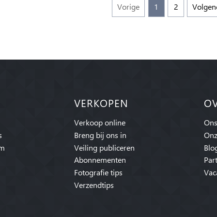
Vorige
1
2
Volgen
VERKOPEN
O
Verkoop online
Ons
s
Breng bij ons in
Onz
am
Veiling publiceren
Blo
Abonnementen
Par
Fotografie tips
Vac
Verzendtips