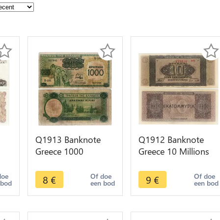
Q1913 Banknote
Q1912 Banknote
Greece 1000
Greece 10 Millions
Drachmai / 100
Drachmai 1944 ->
e
Drachmes 1939 ->
Make offer
doe
Of doe
Of doe
8
€
9
€
 bod
een bod
een bod
Make offer