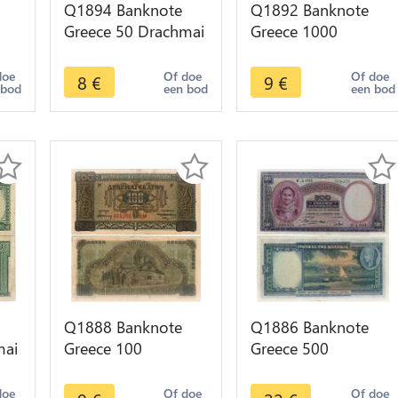
Q1894 Banknote
Q1892 Banknote
Greece 50 Drachmai
Greece 1000
>
1943 -> Make offer
Drachmai Athena
1939 -> Make offer
doe
Of doe
Of doe
8
€
9
€
 bod
een bod
een bod
Q1888 Banknote
Q1886 Banknote
mai
Greece 100
Greece 500
Drachmai 1941 ->
Drachmai 1939 ->
Make offer
Make offer
doe
Of doe
Of doe