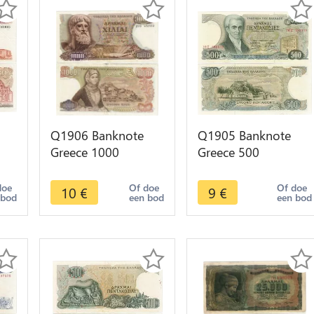
Q1906 Banknote
Q1905 Banknote
Greece 1000
Greece 500
Drachmai Zeus 1970
Drachmai
ios
-> Make offer
Capodistrias 1983
doe
Of doe
Of doe
10
€
9
€
 bod
een bod
een bod
AU -> Make offer