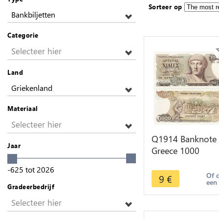
Sorteer op
Bankbiljetten
Categorie
Selecteer hier
Land
Griekenland
Materiaal
Selecteer hier
Q1914 Banknote
Jaar
Greece 1000
Drachmai Apollo
-625
tot
2026
1987 AU -> Mak
Of 
9
€
een
offer
Gradeerbedrijf
Selecteer hier