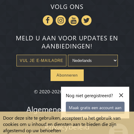
VOLG ONS
MELD U AAN VOOR UPDATES EN
AANBIEDINGEN!
Abonneren
×
©
2020-2026
Millenium State
®
Nog niet geregistreerd?
Algemene voorwaarden
Maak gratis een account aan
Door deze site te gebruiken, accepteert u het gebruik van
cookies om u inhoud en diensten aan te bieden die zijn
Privacybeleid
afgestemd op uw behoeften