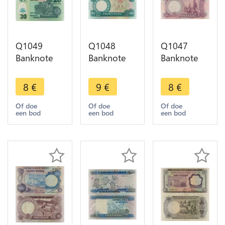
Q1049
Q1048
Q1047
Banknote
Banknote
Banknote
Nigeria 20
Nigeria 20
Nigeria 5
Naira
Naira
Naira Alhaji
8
€
9
€
8
€
Murtala R
Murtala R
Sir
Muhammed
Muhammed
Abubakar
Of doe
Of doe
Of doe
een bod
een bod
een bod
2009 UNC -
2003 UNC -
Tafawa
> Make
> Make
Balewa Sans
Offer
Offer
date