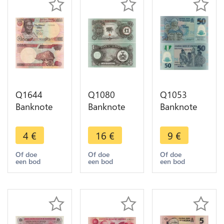
Q1644
Q1080
Q1053
Banknote
Banknote
Banknote
Nigeria 100
Biafra
Nigeria 50
Naira
Nigeria 1
Naira 2009
4
€
16
€
9
€
Obafemi
Pound
UNC ->
Awolowo
1968 UNC -
Make Offer
Of doe
Of doe
Of doe
een bod
een bod
een bod
2010 ->
> Make
Make offer
Offer