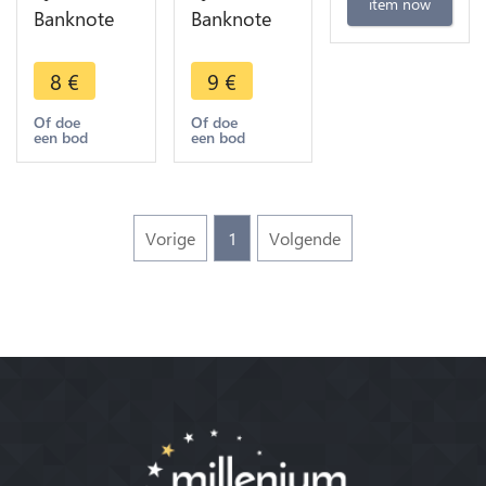
item now
Banknote
Banknote
Nigeria 100
Nigeria 20
Naira Chief
Naira
8
€
9
€
Awolowo
Murtala R
2010 UNC -
Muhammed
Of doe
Of doe
een bod
een bod
> Make
2007 UNC -
Offer
> Make
Offer
Vorige
1
Volgende