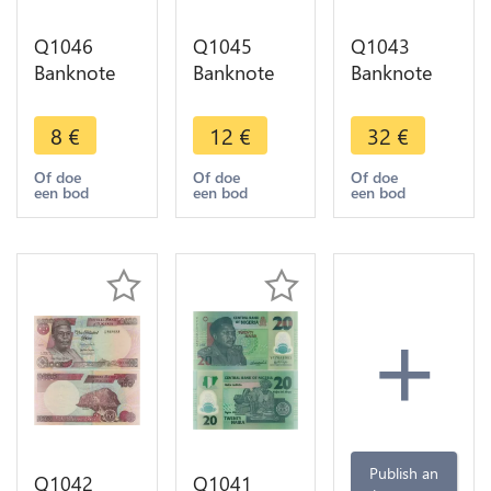
Q1046
Q1045
Q1043
Banknote
Banknote
Banknote
Nigeria 50
Nigeria 50
Nigeria 1
Kobo 1973
Naira 1991
Pound
8
€
12
€
32
€
-> Make
-> Make
1968 ->
Offer
Offer
Make Offer
Of doe
Of doe
Of doe
een bod
een bod
een bod
+
Publish an
Q1042
Q1041