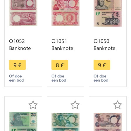
Q1052
Q1051
Q1050
Banknote
Banknote
Banknote
Nigeria 1
Nigeria 1
Nigeria 5
Pound
Naira
Naira Alhaji
9
€
8
€
9
€
1967 AU ->
H.Macaulay
Sir
Make Offer
1979 1984
Abubakar
Of doe
Of doe
Of doe
een bod
een bod
een bod
AU -> Make
Tafawa
Offer
Balewa
2006