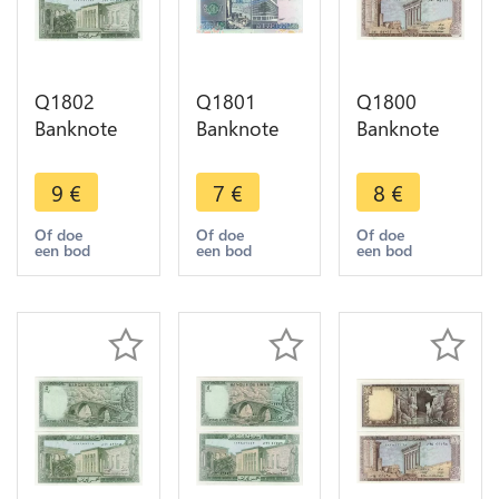
Q1802
Q1801
Q1800
Banknote
Banknote
Banknote
Lebanon
Lebanon
Lebanon
Liban 5
Liban 1000
Liban1 Livre
9
€
7
€
8
€
Livres 1982
Livres 1991
Colonnes
UNC ->
AU -> Make
Baalbek
Of doe
Of doe
Of doe
een bod
een bod
een bod
Make offer
offer
Grotte Jeita
1980 UNC