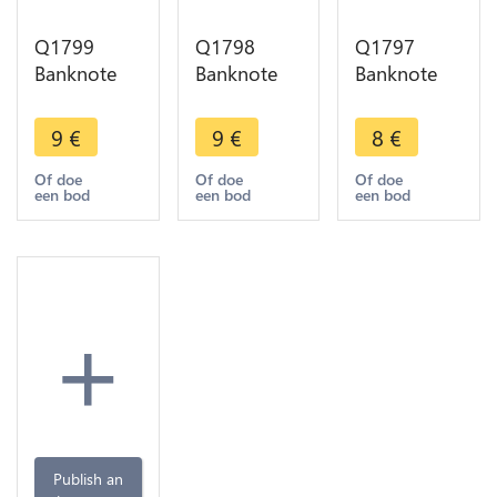
Q1799
Q1798
Q1797
Banknote
Banknote
Banknote
Lebanon
Lebanon
Lebanon 1
Liban 5
Liban 5
Livre
9
€
9
€
8
€
Livres 1982
Livres 1978
Colonnes
UNC ->
UNC ->
Baalbek
Of doe
Of doe
Of doe
een bod
een bod
een bod
Make offer
Make offer
Grotte Jeita
1980 UNC -
> M offer
+
Publish an