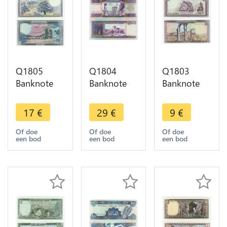
Q1805
Q1804
Q1803
Banknote
Banknote
Banknote
Lebanon
Lebanon
Lebanon
Liban 100
Liban
Liban10
17
€
29
€
9
€
Livres 1988
10000
Livres
UNC ->
Livres 1993
Ruines
Of doe
Of doe
Of doe
een bod
een bod
een bod
Make offer
UNC ->
Anjar 1982
Make offer
UNC ->
Make offer