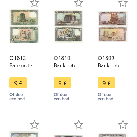
Q1812
Q1810
Q1809
Banknote
Banknote
Banknote
Lebanon
Lebanon
Lebanon
Liban 250
Liban50
Liban25
9
€
9
€
9
€
Livres 1988
Livres
Livres
UNC ->
Temple
Forteresse
Of doe
Of doe
Of doe
een bod
een bod
een bod
Make offer
Bacchus
Saida 1983
1988 UNC -
UNC ->
> Make
Make offer
offer