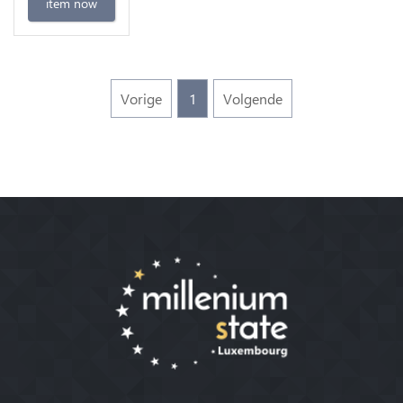
item now
Vorige
1
Volgende