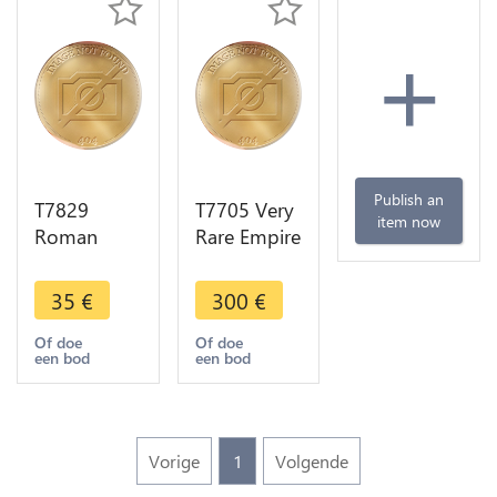
+
Publish an
T7829
T7705 Very
item now
Roman
Rare Empire
Empire As
Ottoman
Empire
1/4 Zeri
35
€
300
€
Romain à
Mahbub
idenfier ->
1223/7
Of doe
Of doe
een bod
een bod
Faire offre
1814 Or
Gold AU
coin
Vorige
1
Volgende