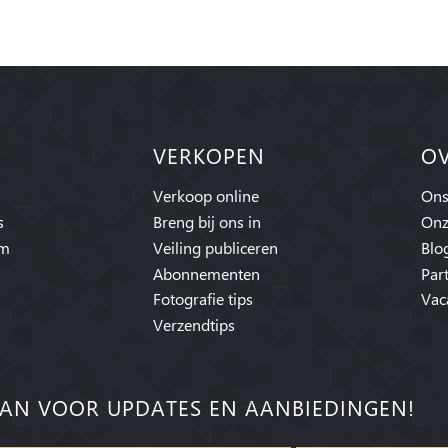
VERKOPEN
O
Verkoop online
Ons
s
Breng bij ons in
Onz
am
Veiling publiceren
Blo
Abonnementen
Par
Fotografie tips
Vac
Verzendtips
AN VOOR UPDATES EN AANBIEDINGEN!