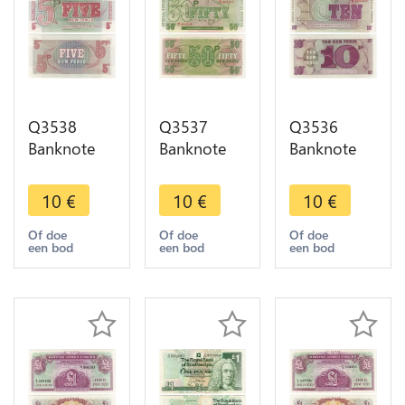
Q3538
Q3537
Q3536
Banknote
Banknote
Banknote
United
United
United
Kingdom
Kingdom
Kingdom
10
€
10
€
10
€
British Army
British Army
British Army
Forces 5
Forces 50
Forces 10
Of doe
Of doe
Of doe
een bod
een bod
een bod
New Pence
New Pence
New Pence
1972 UNC
1972 UNC
1972 UNC