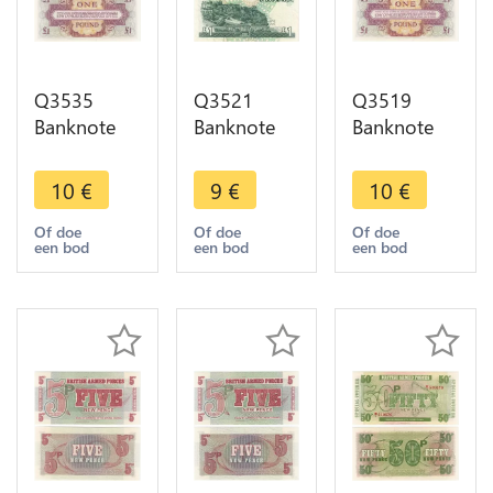
Q3535
Q3521
Q3519
Banknote
Banknote
Banknote
United
Scotland
United
Kingdom
Royal Bank
Kingdom
10
€
9
€
10
€
British Army
Pound Lord
British Army
Forces
Hay
Forces One
Of doe
Of doe
Of doe
een bod
een bod
een bod
Pound
Edinburg
Pound
1948-1961
Castle 1993
1972 UNC -
UNC - Offer
Offer