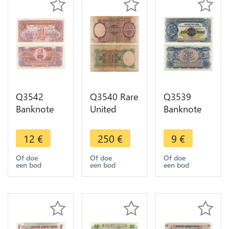
Q3542
Q3540 Rare
Q3539
Banknote
United
Banknote
United
Kingdom
United
Kingdom
British
Kingdom
12
€
250
€
9
€
British Army
Military
British Army
Forces
Authority
Forces 5
Of doe
Of doe
Of doe
een bod
een bod
een bod
Pound
Pound
Pounds
1956 UNC -
Africa 1943
1948 -
Offer
Make Offer