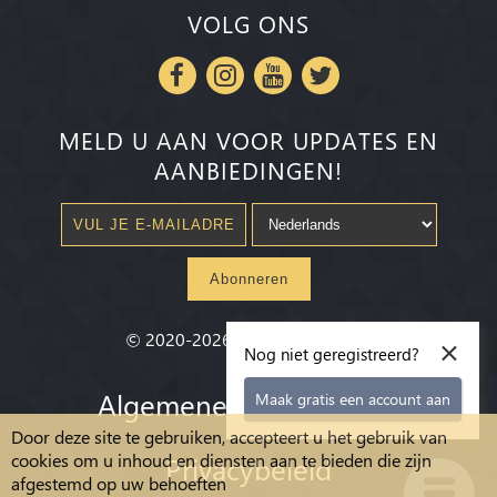
VOLG ONS
MELD U AAN VOOR UPDATES EN
AANBIEDINGEN!
Abonneren
×
©
2020-2026
Millenium State
®
Nog niet geregistreerd?
Algemene voorwaarden
Maak gratis een account aan
Door deze site te gebruiken, accepteert u het gebruik van
cookies om u inhoud en diensten aan te bieden die zijn
Privacybeleid
afgestemd op uw behoeften