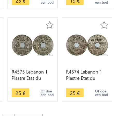
25
€
19
€
een bod
een bod
R4575 Lebanon 1
R4574 Lebanon 1
Piastre Etat du
Piastre Etat du
Grand Liban 1936
Grand Liban 1936
Paris -> Make offer
Paris -> Make offer
Of doe
Of doe
25
€
25
€
een bod
een bod