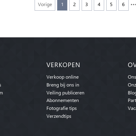
Vorige
1
2
3
4
5
6
VERKOPEN
O
Verkoop online
Ons
s
Breng bij ons in
Onz
am
Veiling publiceren
Blo
Abonnementen
Par
Fotografie tips
Vac
Verzendtips