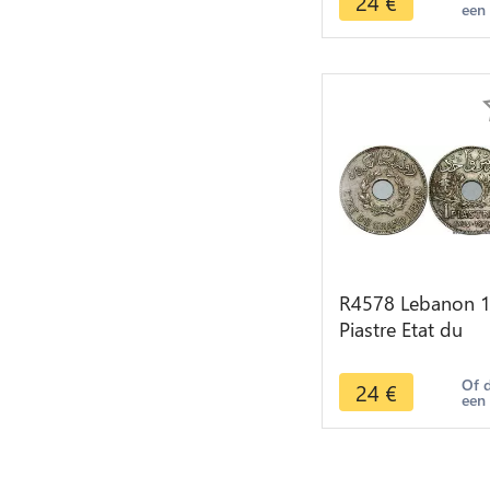
24
€
een
R4578 Lebanon 
Piastre Etat du
Grand Liban 193
Paris -> Make off
Of 
24
€
een