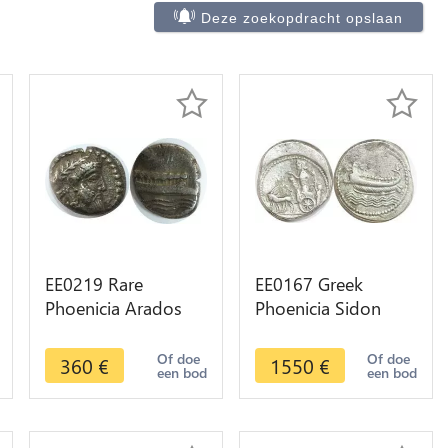
Deze zoekopdracht opslaan
EE0219 Rare
EE0167 Greek
Phoenicia Arados
Phoenicia Sidon
Tetrobol 348-339
Dishekel Mazaios
BC Prow galley
Mazday Eber Nari
Of doe
Of doe
360
€
1550
€
een bod
een bod
waves Silver
353-333 BC