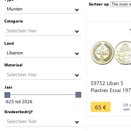
Sorteer op
Munten
Categorie
Selecteer hier
Land
Libanon
Materiaal
Selecteer hier
S9752 Liban 5
Jaar
Piastres Essai 19
FDC ! -> Faire Of
-625
tot
2026
Of 
65
€
een
Gradeerbedrijf
Selecteer hier