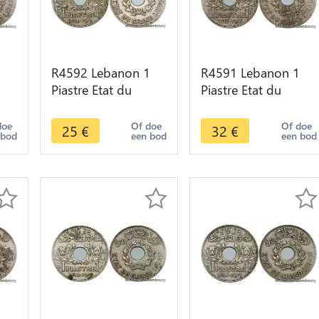
1
R4592 Lebanon 1
R4591 Lebanon 1
Piastre Etat du
Piastre Etat du
6
Grand Liban 1936
Grand Liban 1936
er
Paris -> Make offer
Paris -> Make offer
doe
Of doe
Of doe
25
€
32
€
 bod
een bod
een bod