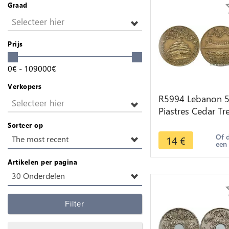
Graad
Selecteer hier
Prijs
0
€
-
109000
€
Verkopers
R5994 Lebanon 
Selecteer hier
Piastres Cedar Tr
1940 Paris -> Ma
Sorteer op
offer
Of 
14
€
The most recent
een
Artikelen per pagina
30 Onderdelen
Filter