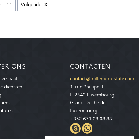
11
Volgende
VER ONS
CONTACTEN
 verhaal
contact@millenium-state.com
e diensten
1. rue Phillipe II
g
L-2340 Luxembourg
tners
Grand-Duché de
atures
Luxembourg
+352 671 08 08 88