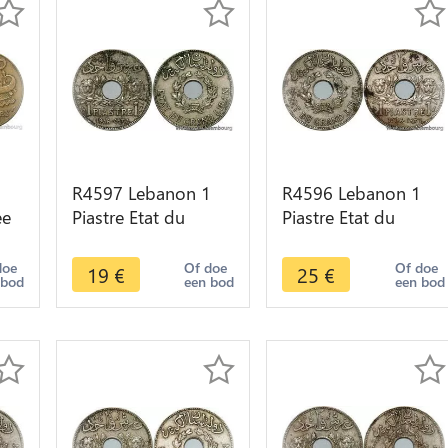
5
R4597 Lebanon 1
R4596 Lebanon 1
ee
Piastre Etat du
Piastre Etat du
ke
Grand Liban 1936
Grand Liban 1936
Paris -> Make offer
Paris -> Make offer
doe
Of doe
Of doe
19
€
25
€
 bod
een bod
een bod