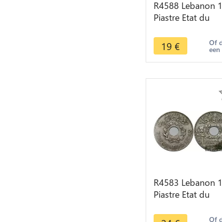
R4588 Lebanon 
Piastre Etat du
Grand Liban 193
Paris -> Make off
Of 
19
€
een
R4583 Lebanon 
Piastre Etat du
Grand Liban 193
Paris -> Make off
Of 