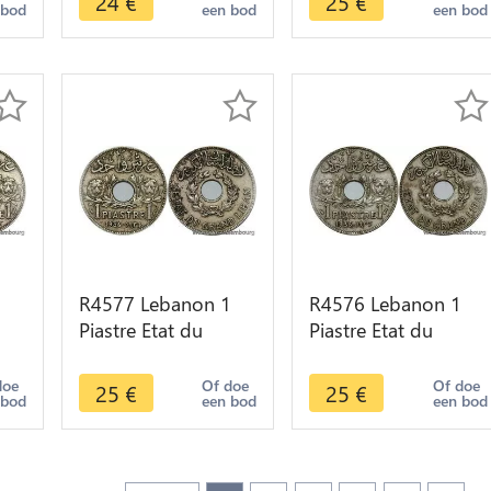
24
€
25
€
 bod
een bod
een bod
1
R4577 Lebanon 1
R4576 Lebanon 1
Piastre Etat du
Piastre Etat du
6
Grand Liban 1936
Grand Liban 1936
er
Paris -> Make offer
Paris -> Make offer
doe
Of doe
Of doe
25
€
25
€
 bod
een bod
een bod