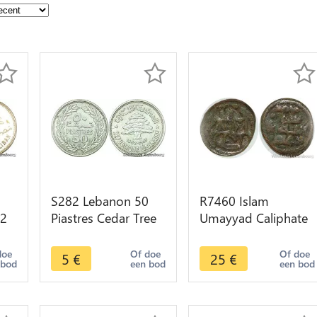
S282 Lebanon 50
R7460 Islam
72
Piastres Cedar Tree
Umayyad Caliphate
fre
1952 AU -> Make
Lebanon Fals
offer
Anonymous
doe
Of doe
Of doe
5
€
25
€
 bod
een bod
een bod
Ba'albakk Baalbek
700 710