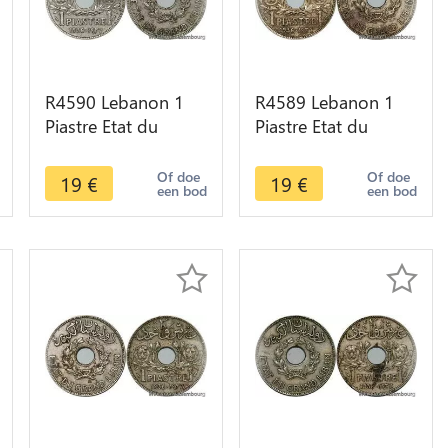
R4590 Lebanon 1
R4589 Lebanon 1
Piastre Etat du
Piastre Etat du
Grand Liban 1936
Grand Liban 1936
Paris -> Make offer
Paris -> Make offer
Of doe
Of doe
19
€
19
€
een bod
een bod