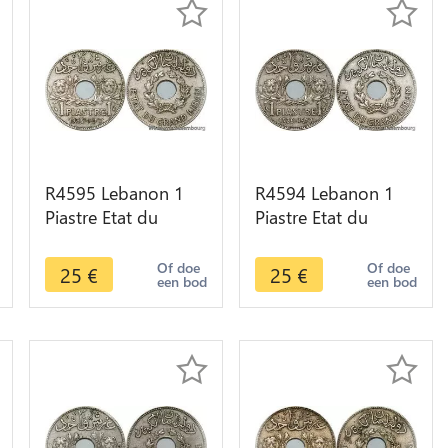
R4595 Lebanon 1
R4594 Lebanon 1
Piastre Etat du
Piastre Etat du
Grand Liban 1936
Grand Liban 1936
Paris -> Make offer
Paris -> Make offer
Of doe
Of doe
25
€
25
€
een bod
een bod