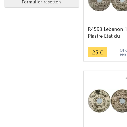
Formulier resetten
R4593 Lebanon 
Piastre Etat du
Grand Liban 193
Paris -> Make off
Of 
25
€
een