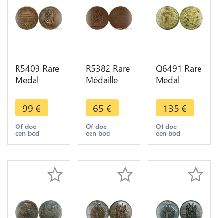
R5409 Rare
R5382 Rare
Q6491 Rare
Medal
Médaille
Medal
Switzerland
Suisse
Switzerland
Louis XVI
Genève
Kanton
99
€
65
€
135
€
Alliance
Studio
Schwyz
Suisse 1777
Vigilantia
Einsiedeln.
Of doe
Of doe
Of doe
een bod
een bod
een bod
Paris SUP -
1909
18th c
> M offer
Musique
Maria
SUP -> M
offer