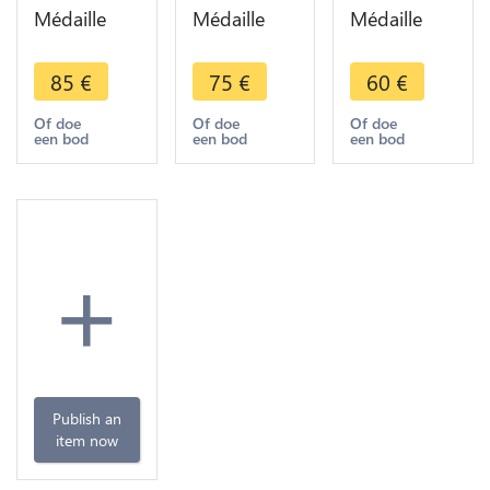
Médaille
Médaille
Médaille
Suisse
Geneva
Suisse
Réunion de
1896
Genève
85
€
75
€
60
€
Genève
Exposition
Geneva
Suisse 1814
Nationale
Bovy 1814 -
Of doe
Of doe
Of doe
een bod
een bod
een bod
1914 SUP
Suisse
1842 ->
Georges
Faire offre
Hantz -
>MO
+
Publish an
item now