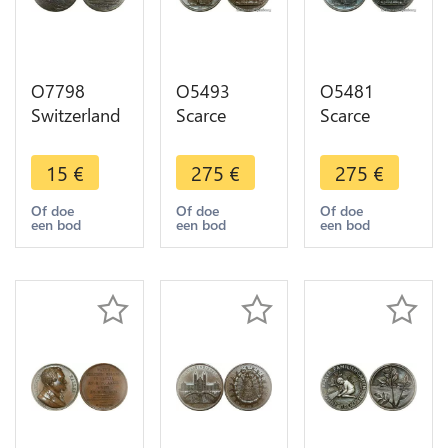
O7798
O5493
O5481
Switzerland
Scarce
Scarce
Jeton Louis
Switzerland
Switzerland
XIV
Medal
Medal
15
€
275
€
275
€
Confédération
Langenthal
Langenthal
Helvétique
Bern
Bern
Of doe
Of doe
Of doe
een bod
een bod
een bod
Canton
Officiers
Officiers
Grisons
1822 Bovy
1822 Bovy
1664
Desnoyers
Desnoyers
UNC !!
UNC!!