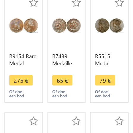
R9154 Rare
R7439
R5515
Medal
Medaille
Medal
Switzerland
Switzerland
Suisse
Louis XIV
Altdorf
Helvetia
275
€
65
€
79
€
Prise
Unveiling
Village
Friburg
Wilhelm Tell
Suisse Paris
Of doe
Of doe
Of doe
een bod
een bod
een bod
1677 UNC -
monument
Geroges
> Make
1895 ->
Hantz
offer
Offer
Genève
1900 SUP