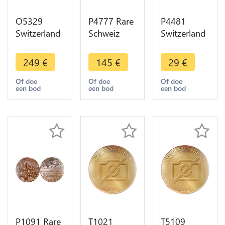
O5329
P4777 Rare
P4481
Switzerland
Schweiz
Switzerland
Medal
Medal
Medal Basel
Albrecht
Maria
Basler
249
€
145
€
29
€
von Haller
Einsiedeln
familiengarten
1708 1777
1890
1976 Silver
Of doe
Of doe
Of doe
een bod
een bod
een bod
Caqué
Benziger
AU ->Make
Baron
Drentwett
offer
Desnoyers
UNC
SPL
P1091 Rare
T1021
T5109