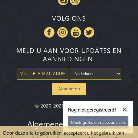
VOLG ONS
MELD U AAN VOOR UPDATES EN
AANBIEDINGEN!
Abonneren
×
©
2020-2026
Millenium State
®
Nog niet geregistreerd?
Algemene voorwaarden
Maak gratis een account aan
Door deze site te gebruiken, accepteert u het gebruik van