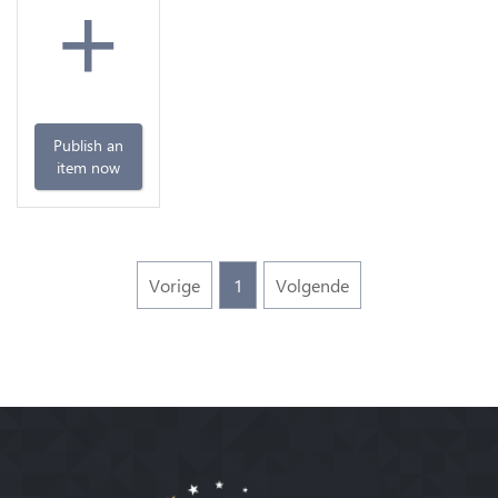
+
Publish an
item now
Vorige
1
Volgende