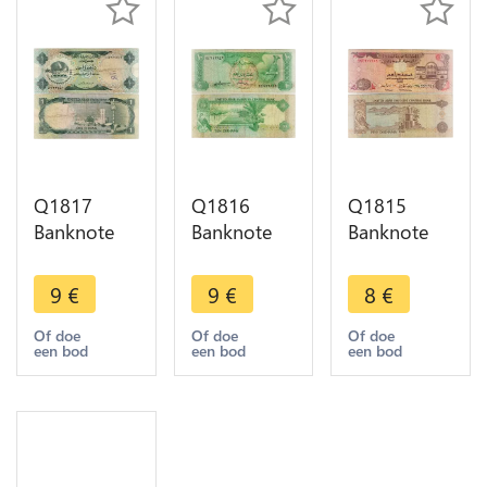
Q1817
Q1816
Q1815
Banknote
Banknote
Banknote
United Arab
United Arab
United Arab
Emirates 1
Emirates 10
Emirates 5
9
€
9
€
8
€
Dirham
Dirhams
Dirhams
1973 ->
1982 ->
1995 ->
Of doe
Of doe
Of doe
een bod
een bod
een bod
Make offer
Make offer
Make offer