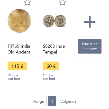
+
Publish an
T4769 India
S6263 Inde
item now
Old Ancient
Tempel
Silver Medal
Token
Delhi Jain->
Indien Ms
115
€
60
€
Make offer
Rama-
Laksmana
Of doe
Of doe
een bod
een bod
1700 1800s
Silver -
>Make
offer
Vorige
1
Volgende