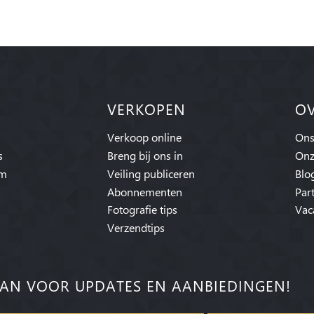
VERKOPEN
O
Verkoop online
Ons
s
Breng bij ons in
Onz
am
Veiling publiceren
Blo
Abonnementen
Par
Fotografie tips
Vac
Verzendtips
AN VOOR UPDATES EN AANBIEDINGEN!