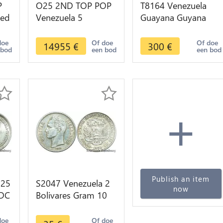
P
O25 2ND TOP POP
T8164 Venezuela
ded
Venezuela 5
Guayana Guyana
al
Bolivares Barre 1888
1/2 Real Ferdinand
S
Paris Silver PCGS
VII -> M Offer
doe
Of doe
Of doe
14955
€
300
€
 bod
een bod
een bod
AU58 SUP AU
+
Publish an item
 25
S2047 Venezuela 2
now
FDC
Bolivares Gram 10
Bolivar 1936 Silver -
>Make offer
doe
Of doe