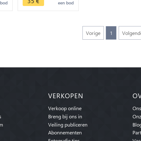
35
€
 bod
een bod
Vorige
1
Volgend
VERKOPEN
O
Verkoop online
Ons
s
Breng bij ons in
Onz
am
Veiling publiceren
Blo
Abonnementen
Par
Fotografie tips
Vac