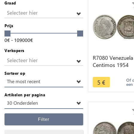
Graad
Selecteer hier
Prijs
0
€
-
109000
€
Verkopers
R7080 Venezuela
Selecteer hier
Centimos 1954
Silver -> Make of
Sorteer op
Of 
5
€
The most recent
een
Artikelen per pagina
30 Onderdelen
Filter