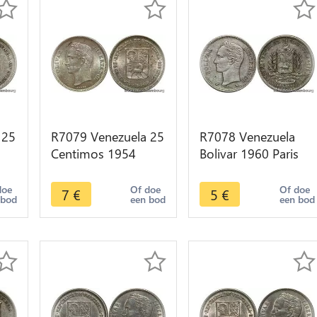
 25
R7079 Venezuela 25
R7078 Venezuela
Centimos 1954
Bolivar 1960 Paris
fer
Silver AU -> Make
Silver -> Make offer
offer
doe
Of doe
Of doe
7
€
5
€
 bod
een bod
een bod