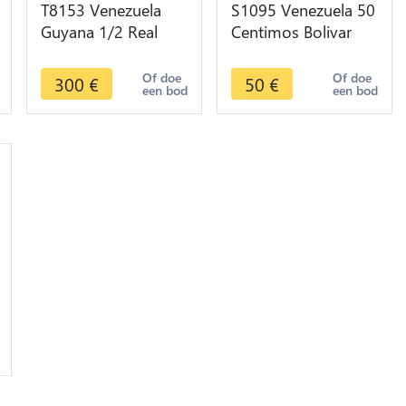
T8153 Venezuela
S1095 Venezuela 50
Guyana 1/2 Real
Centimos Bolivar
Ferdinand VII -> M
1954 Argent Silver
Offer
SPL FDC UNC -> F
Of doe
Of doe
300
€
50
€
een bod
een bod
offre