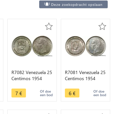
Deze zoekopdracht opslaan
R7082 Venezuela 25
R7081 Venezuela 25
Centimos 1954
Centimos 1954
Silver AU -> Make
Silver AU -> Make
offer
offer
Of doe
Of doe
7
€
6
€
een bod
een bod