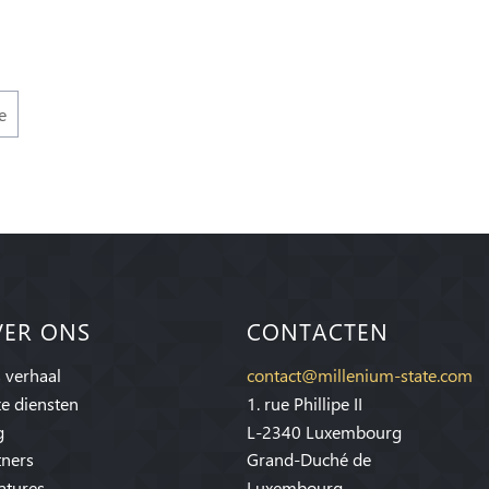
e
VER ONS
CONTACTEN
 verhaal
contact@millenium-state.com
e diensten
1. rue Phillipe II
g
L-2340 Luxembourg
tners
Grand-Duché de
atures
Luxembourg