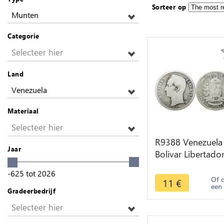
Sorteer op
Munten
Categorie
Selecteer hier
Land
Venezuela
Materiaal
Selecteer hier
R9388 Venezuela
Jaar
Bolivar Libertado
1945 P Philadelp
-625
tot
2026
Silver -> Make of
Of 
11
€
een
Gradeerbedrijf
Selecteer hier