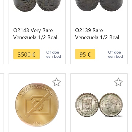
O2143 Very Rare
O2139 Rare
Venezuela 1/2 Real
Venezuela 1/2 Real
Ferdinand VII 1814
Ferdinand VII 1815
Guayana AU !!!
Guayana ->Make
Of doe
Of doe
3500
€
95
€
een bod
een bod
offer