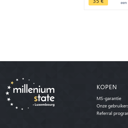
35
€
een
KOPEN
MS-garantie
Onze gebruiker
Referral progr