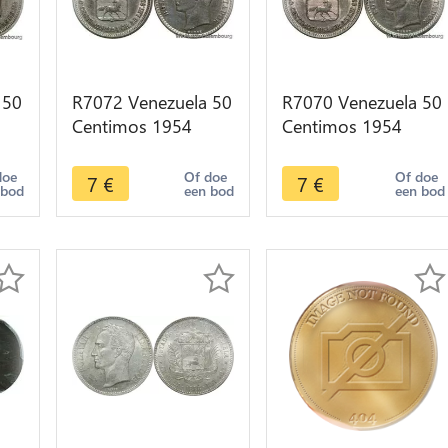
 50
R7072 Venezuela 50
R7070 Venezuela 50
Centimos 1954
Centimos 1954
r -
Philadelphia Silver
Philadelphia Silver
AU -> Make offer
AU -> Make offer
doe
Of doe
Of doe
7
€
7
€
 bod
een bod
een bod