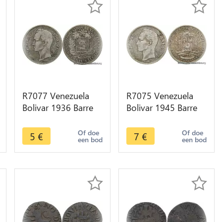
R7077 Venezuela
R7075 Venezuela
Bolivar 1936 Barre
Bolivar 1945 Barre
Philadelphia Silver -
Philadelphia Silver -
> Make offer
> Make offer
Of doe
Of doe
5
€
7
€
een bod
een bod