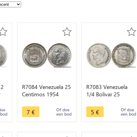
 2
R7084 Venezuela 25
R7083 Venezuela
r
Centimos 1954
1/4 Bolivar 25
hia
Silver AU -> Make
Centimos 1945
fer
offer
Philadelphia Silver -
doe
Of doe
Of doe
7
€
5
€
 bod
een bod
een bod
> Make offer