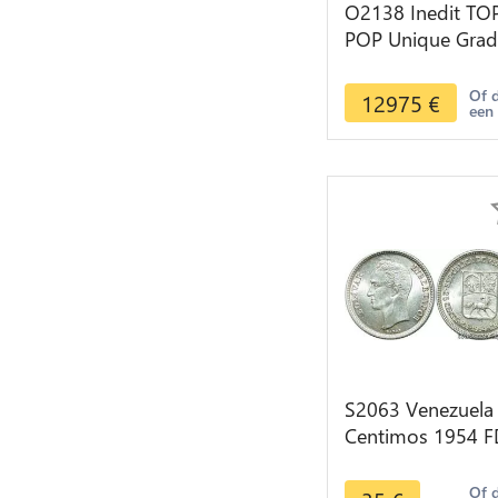
O2138 Inedit TO
POP Unique Gra
Venezuela 1/4 Re
1813 Guiana PCG
Of 
12975
€
een
AU50
S2063 Venezuela
Centimos 1954 
BU Silver ->Make
offer
Of 