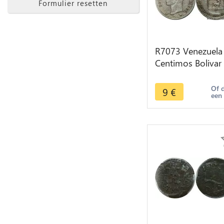
Formulier resetten
R7073 Venezuela
Centimos Bolivar
1960 A Paris Silve
> Make offer
Of 
9
€
een