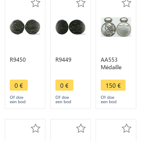
R9450
R9449
AA553
Médaille
Molière JB
Poquelin
0
€
0
€
150
€
Poète
Comédien
Of doe
Of doe
Of doe
een bod
een bod
een bod
Jeudistes
1888
Michaut
Silver