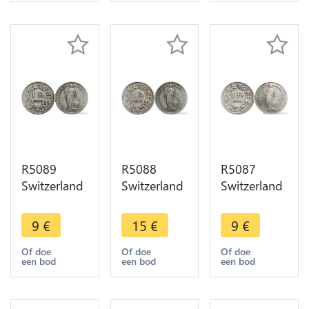
offer
offer
offer
R5089
R5088
R5087
Switzerland
Switzerland
Switzerland
1 Franc
1 Franc
1 Franc
Helvetia
Helvetia
Helvetia
9
€
15
€
9
€
1903 B
1903 B
1904 B
Berne Silver
Berne Silver
Berne Silver
Of doe
Of doe
Of doe
een bod
een bod
een bod
-> Make
-> Make
-> Make
offer
offer
offer