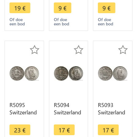
Helvetia
Helvetia
Helvetia
19
€
9
€
9
€
1900 B
1900 B
1901 B
Berne Silver
Berne Silver
Berne Silver
Of doe
Of doe
Of doe
een bod
een bod
een bod
-> Make
-> Make
-> Make
offer
offer
offer
R5095
R5094
R5093
Switzerland
Switzerland
Switzerland
1 Franc
1 Franc
1 Franc
Helvetia
Helvetia
Helvetia
23
€
17
€
17
€
1903 B
1903 B
1903 B