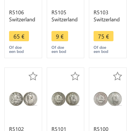
R5106
R5105
R5103
Switzerland
Switzerland
Switzerland
1 Franc
1 Franc
1 Franc
Helvetia
Helvetia
Helvetia
65
€
9
€
75
€
1898 B
1898 B
1899 B
Berne Silver
Berne Silver
Berne Silver
Of doe
Of doe
Of doe
een bod
een bod
een bod
AU -> Make
-> Make
-> Make
offer
offer
offer
R5102
R5101
R5100