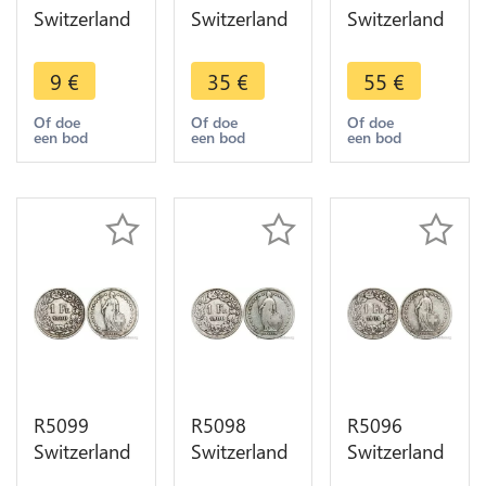
Switzerland
Switzerland
Switzerland
1 Franc
1 Franc
1 Franc
Helvetia
Helvetia
Helvetia
9
€
35
€
55
€
1899 B
1899 B
1900 B
Berne Silver
Berne Silver
Berne Silver
Of doe
Of doe
Of doe
een bod
een bod
een bod
-> Make
-> Make
Quality !! ->
offer
offer
Make offer
R5099
R5098
R5096
Switzerland
Switzerland
Switzerland
1 Franc
1 Franc
1 Franc