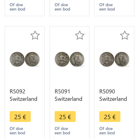
Berne Silver
Berne Silver
Berne Silver
Of doe
Of doe
Of doe
een bod
een bod
een bod
-> Make
-> Make
-> Make
offer
offer
offer
R5092
R5091
R5090
Switzerland
Switzerland
Switzerland
1 Franc
1 Franc
1 Franc
Helvetia
Helvetia
Helvetia
25
€
25
€
25
€
1903 B
1903 B
1903 B
Berne Silver
Berne Silver
Berne Silver
Of doe
Of doe
Of doe
een bod
een bod
een bod
-> Make
-> Make
-> Make