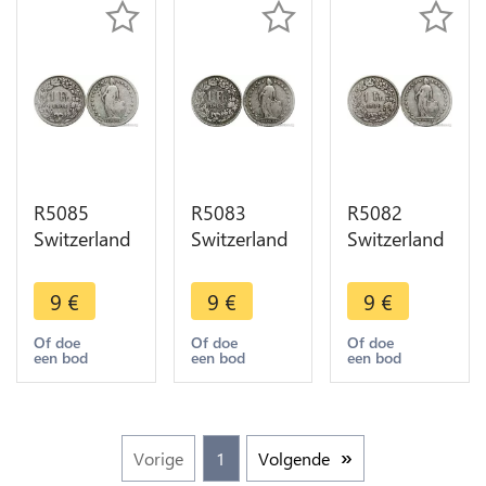
R5085
R5083
R5082
Switzerland
Switzerland
Switzerland
1 Franc
1 Franc
1 Franc
Helvetia
Helvetia
Helvetia
9
€
9
€
9
€
1904 B
1906 B
1906 B
Berne Silver
Berne Silver
Berne Silver
Of doe
Of doe
Of doe
een bod
een bod
een bod
-> Make
-> Make
-> Make
offer
offer
offer
Vorige
1
Volgende