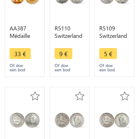
AA387
R5110
R5109
Médaille
Switzerland
Switzerland
Gendarmerie
1 Franc
1 Franc
Mr.
Helvetia
Helvetia
33
€
9
€
5
€
Moullard
1894 A
1894 B
Médecin
Paris Silver -
Berne Silver
Of doe
Of doe
Of doe
een bod
een bod
een bod
Neauphle
> Make
-> Make
Chateau 78
offer
offer
Dupuis SUP