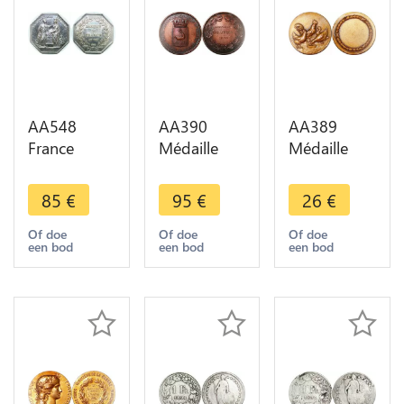
AA548
AA390
AA389
France
Médaille
Médaille
Médaille
Naissance
Coq poule
Consulat
Louis XIV
Rooster
85
€
95
€
26
€
Banque de
Roi Soleil
Chicken -
France
1638 St
>Make
Of doe
Of doe
Of doe
een bod
een bod
een bod
Napoléon I
Germain en
offer
An VIII Paris
Laye 1888
Silver
SUP