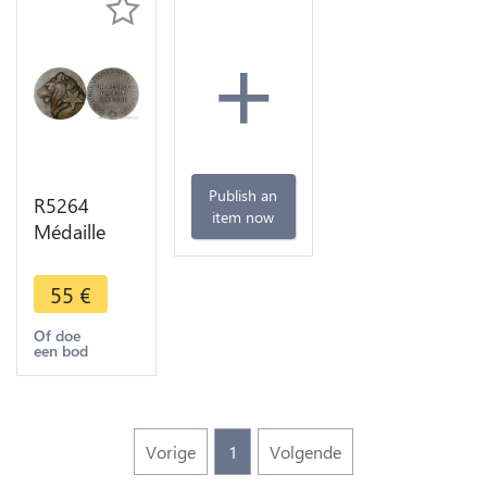
+
Publish an
R5264
item now
Médaille
Colonies
Sénégal
55
€
Lion Un
peuple Un
Of doe
een bod
but Une Foi
SUP ->
Make offer
Vorige
1
Volgende