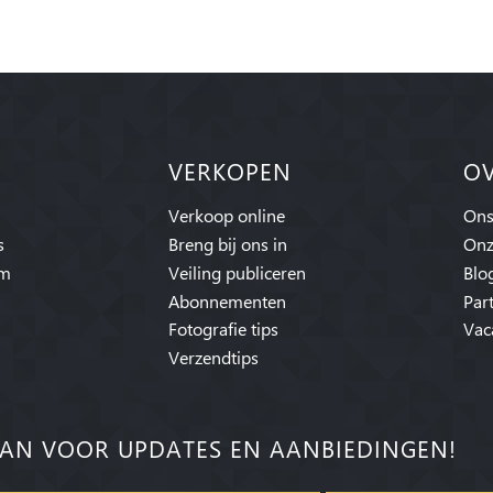
VERKOPEN
O
Verkoop online
Ons
s
Breng bij ons in
Onz
am
Veiling publiceren
Blo
Abonnementen
Par
Fotografie tips
Vac
Verzendtips
AN VOOR UPDATES EN AANBIEDINGEN!