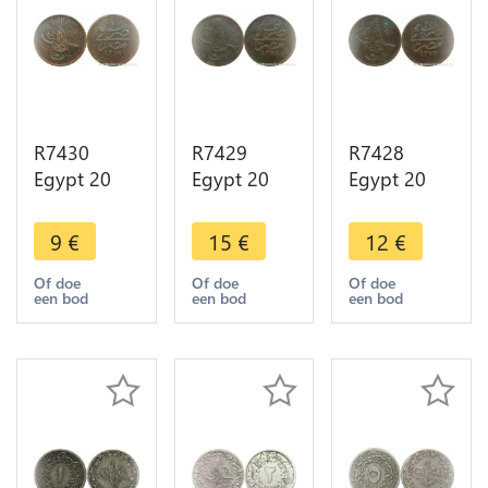
R7430
R7429
R7428
Egypt 20
Egypt 20
Egypt 20
Para Abdul
Para Abdul
Para Abdul
Aziz AH
Aziz AH
Aziz AH
9
€
15
€
12
€
1277 /4
1277 /8
1277 /9
1863 ->
1867 ->
1868 ->
Of doe
Of doe
Of doe
een bod
een bod
een bod
Make offer
Make offer
Make offer