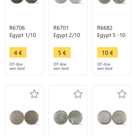
R6706
R6701
R6682
Egypt 1/10
Egypt 2/10
Egypt 5 -10
Qirsh Abdul
Qirsh Abdul
Qirsh Abdul
Hamid II
Hamid II
Hamid II
4
€
5
€
10
€
AH 1293
AH 1293
AH 1293
/24 1898 ->
/10 1884 ->
/20 1894 ->
Of doe
Of doe
Of doe
een bod
een bod
een bod
Make offer
Make offer
Make offer