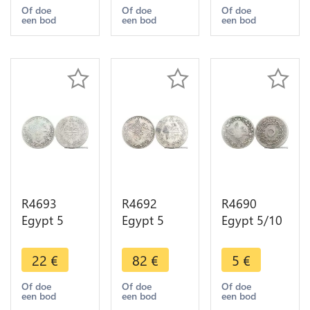
1359 1970
1868 sans
1336 1917
Of doe
Of doe
Of doe
een bod
een bod
een bod
Silver UNC -
fleur ->
Silver ->
> Make
Make offer
Make offer
offer
R4693
R4692
R4690
Egypt 5
Egypt 5
Egypt 5/10
Qirsh Abdul
Qirsh
Qirsh Abdul
Hamid II
Muhammad
Hamid II
22
€
82
€
5
€
AH 1293
V AH 1327
AH 1293
/22 1897 W
/ 2 1910 H
/10 1884 ->
Of doe
Of doe
Of doe
een bod
een bod
een bod
Silver ->
Heaton
Make offer