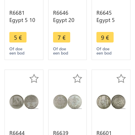
R6681
R6646
R6645
Egypt 5 10
Egypt 20
Egypt 5
Qirsh Abdul
Qirsh 20
Piastres
Hamid II
Piastres
Hussein
5
€
7
€
9
€
AH 1293
Mosque
Kamel AH
/30 1904 ->
Mohammad
1335 1917
Of doe
Of doe
Of doe
een bod
een bod
een bod
Make offer
Ali AH 1404
Silver ->
1984 ->
Make offer
Make offer
R6644
R6639
R6601