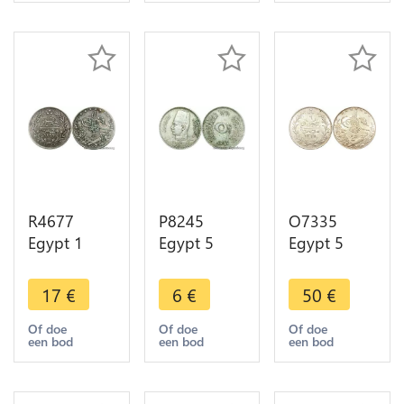
Make offer
Silver ->
Make offer
R4677
P8245
O7335
Egypt 1
Egypt 5
Egypt 5
Qirsh Abdul
Millièmes
Qirsh
Hamid II
Farouk AH
Muhammad
17
€
6
€
50
€
AH 1293
1360 1941
V 1327 /6 H
/10 1884 W
-> Make
1913 Silver
Of doe
Of doe
Of doe
een bod
een bod
een bod
Silver AU ->
offer
AU
Make offer