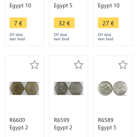
Egypt 10
Egypt 5
Egypt 10
Qirsh 10
Qirsh
Qirsh 10
Piastres
Muhammad
Piastres
7
€
32
€
27
€
Mosque
V AH 1327
Farouk AH
Mohammad
/6 1913 H
1356 1937
Of doe
Of doe
Of doe
een bod
een bod
een bod
Ali AH 1404
Heaton
Silver ->
1984 ->
Silver ->
Make offer
Make offer
Make offer
R6600
R6599
R6589
Egypt 2
Egypt 2
Egypt 5
Qirsh 2
Qirsh 2
Qirsh 5