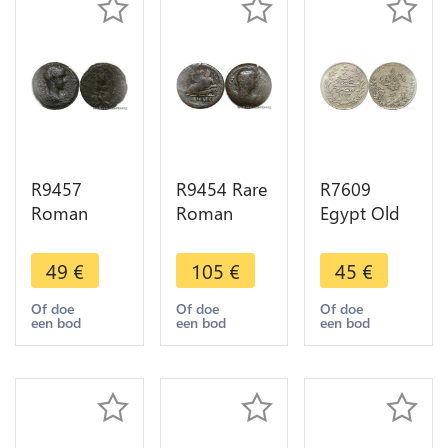
R9457
R9454 Rare
R7609
Roman
Roman
Egypt Old
Egypt Ae
Egypt
Counterfeit
Elagabal
Drachm
10 Qirsh
49
€
105
€
45
€
Serapis
Hadrian
Abdul
Kalathos
Dated RY
Hamid II
Of doe
Of doe
Of doe
een bod
een bod
een bod
Alexandria
12 127
AH 1293
218 222 ->
Alexandria -
/30 1904 H
Make offer
> Make
Heaton
offer