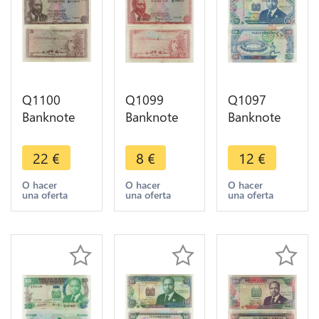
Q1100
Q1099
Q1097
Banknote
Banknote
Banknote
Kenya 5
Kenya 5
Kenya 20
Shillings
Shillings
Shillings
22
€
8
€
12
€
Mzee Jomo
Mzee Jomo
President
Kenyatta
Kenyatta
Toroitich
O hacer
O hacer
O hacer
una oferta
una oferta
una oferta
1972 AU+ -
1978 AU ->
Arap Moi
> Make
Make Offer
1993 UNC
Offer