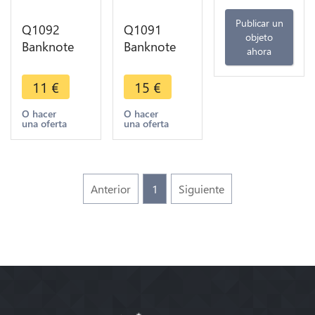
Publicar un
Q1092
Q1091
objeto
Banknote
Banknote
ahora
Kenya 20
Kenya 100
Shillings
Shillings
11
€
15
€
President
Mzee Jomo
Toroitich
Kenyatta
O hacer
O hacer
una oferta
una oferta
Arap Moi
2004 UNC -
1995 UNC
> M Offer
Anterior
1
Siguiente