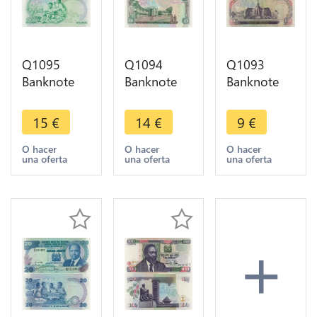
Q1095
Q1094
Q1093
Banknote
Banknote
Banknote
Kenya 10
Kenya 10
Kenya 100
Shillings
Shillings
Shillings
15
€
14
€
9
€
President
President
President
Toroitich
Toroitich
Toroitich
O hacer
O hacer
O hacer
una oferta
una oferta
una oferta
Arap Moi
Arap Moi
Arap Moi
1987 UNC
1992 UNC
1992 AU
+