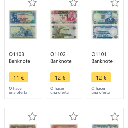
Q1103
Q1102
Q1101
Banknote
Banknote
Banknote
Kenya 20
Kenya 50
Kenya 20
Shillings
Shillings
Shillings
11
€
12
€
12
€
Mzee Jomo
President
President
Kenyatta
Toroitich
Toroitich
O hacer
O hacer
O hacer
una oferta
una oferta
una oferta
1977 ->
Arap Moi
Arap Moi
Make Offer
1980 UNC
1992 UNC