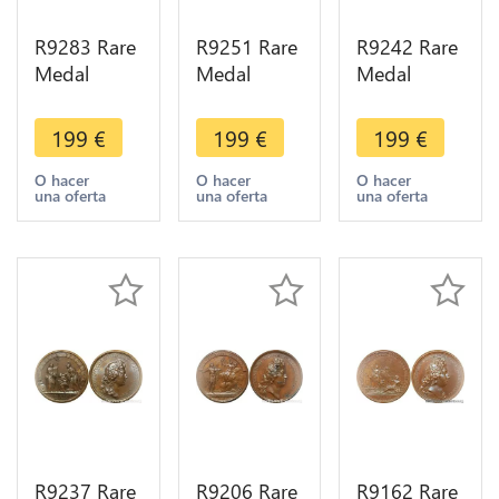
R9283 Rare
R9251 Rare
R9242 Rare
Medal
Medal
Medal
Germany
Germany
Germany
Louis XIV
Louis XIV
Louis XIV
199
€
199
€
199
€
ville Erfurt
Retablissement
Combat
Archévêque
Electeur de
Sinsheim
O hacer
O hacer
O hacer
una oferta
una oferta
una oferta
Mayence
Trèves 1645
1674 UNC -
1664 UNC
UNC
> Make
offer
R9237 Rare
R9206 Rare
R9162 Rare