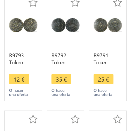
R9793
R9792
R9791
Token
Token
Token
Germany
Germany
Germany
Jeton de
Jeton de
Jeton de
12
€
35
€
25
€
Compte
Compte
Compte
Hans
Nuremberg
Hans
O hacer
O hacer
O hacer
una oferta
una oferta
una oferta
Krauwinkel
à la nef
Krauwinkel
Reich Gotes
c.1550 ->
Reich Gotes
circa 1500
Make Offer
circa 1500