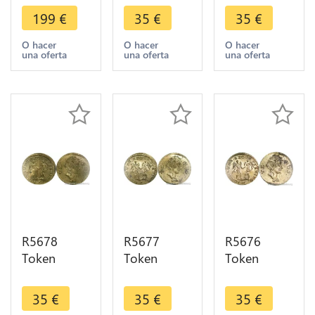
Louis XIV
Rechenpfennig
Rechenpfennig
199
€
35
€
35
€
Victoire
Venus
Venus
Neckar
Nuremberg
Nuremberg
O hacer
O hacer
O hacer
una oferta
una oferta
una oferta
Bataille
Johann
Johann
Ladenburg
Jakob Lauer
Jakob Lauer
1674 UNC
UNC -
UNC -
>Offer
>Offer
R5678
R5677
R5676
Token
Token
Token
Germany
Germany
Germany
Rechenpfennig
Rechenpfennig
Rechenpfennig
35
€
35
€
35
€
Venus
Venus
Venus