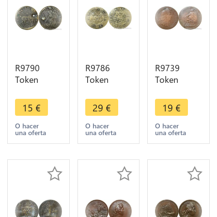
R9790
R9786
R9739
Token
Token
Token
Germany
Germany
Germany
Nuremberg
Nuremberg
Louis XIV
15
€
29
€
19
€
Hans
Jeton de
Paix
Krauwinkel
compte
Ratisbonne
O hacer
O hacer
O hacer
una oferta
una oferta
una oferta
Soldat
Gold
Léopold I
Licorne circa
Gulden
1684 ->
1450 ->
Krauwinckel
Make Offer
Offer
circa 1450