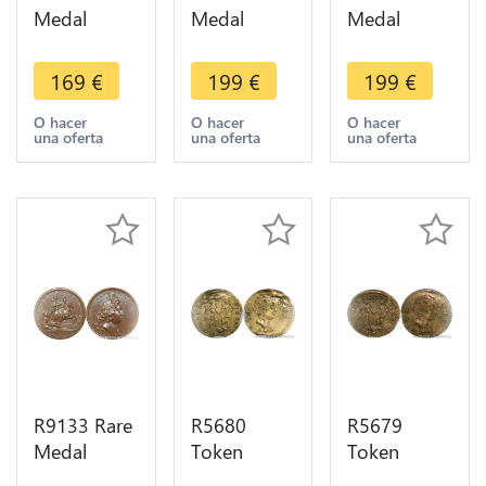
Medal
Medal
Medal
Germany
Germany
Germany
Louis XIV
Louis XIV
Louis XIV
169
€
199
€
199
€
Erfurt the
Paix Aix La
Victory Rhin
Ebf Mainz
Chapelle
Aira 1676
O hacer
O hacer
O hacer
una oferta
una oferta
una oferta
1664 UNC -
1668 AU ->
UNC ->
> Make
Make offer
Make offer
offer
R9133 Rare
R5680
R5679
Medal
Token
Token
Germany
Germany
Germany