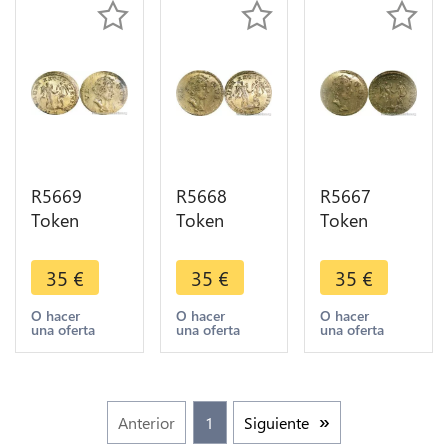
>Offer
>Offer
>Offer
R5669
R5668
R5667
Token
Token
Token
Germany
Germany
Germany
Rechenpfennig
Rechenpfennig
Rechenpfennig
35
€
35
€
35
€
Venus
Venus
Venus
Nuremberg
Nuremberg
Nuremberg
O hacer
O hacer
O hacer
una oferta
una oferta
una oferta
Johann
Johann
Johann
Jakob Lauer
Jakob Lauer
Jakob Lauer
UNC -
UNC -
UNC -
>Offer
>Offer
>Offer
Anterior
1
Siguiente