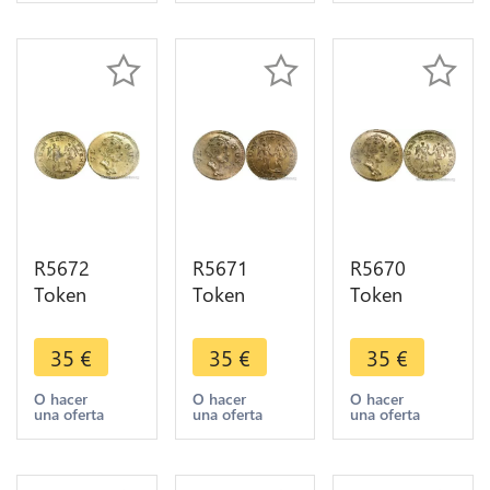
Jakob Lauer
Jakob Lauer
Jakob Lauer
UNC -
UNC -
UNC -
>Offer
>Offer
>Offer
R5672
R5671
R5670
Token
Token
Token
Germany
Germany
Germany
Rechenpfennig
Rechenpfennig
Rechenpfennig
35
€
35
€
35
€
Venus
Venus
Venus
Nuremberg
Nuremberg
Nuremberg
O hacer
O hacer
O hacer
una oferta
una oferta
una oferta
Johann
Johann
Johann
Jakob Lauer
Jakob Lauer
Jakob Lauer
UNC -
UNC -
UNC -