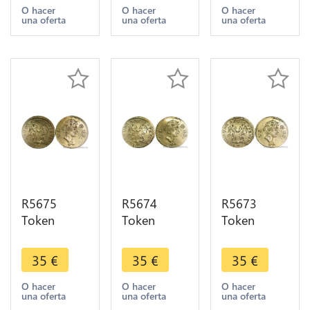
Nuremberg
Nuremberg
Nuremberg
O hacer
O hacer
O hacer
una oferta
una oferta
una oferta
Johann
Johann
Johann
Jakob Lauer
Jakob Lauer
Jakob Lauer
UNC -
UNC -
UNC -
>Offer
>Offer
>Offer
R5675
R5674
R5673
Token
Token
Token
Germany
Germany
Germany
Rechenpfennig
Rechenpfennig
Rechenpfennig
35
€
35
€
35
€
Venus
Venus
Venus
Nuremberg
Nuremberg
Nuremberg
O hacer
O hacer
O hacer
una oferta
una oferta
una oferta
Johann
Johann
Johann