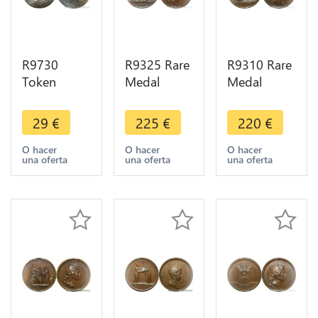
R9730
R9325 Rare
R9310 Rare
Token
Medal
Medal
Germany
Germany
Germany
Louis XIV
Louis XIV
Louis XIV
29
€
225
€
220
€
1638 1715
Prise Orsoy
Combat
Rechenpfennig
Burich
Pforzheim
O hacer
O hacer
O hacer
una oferta
una oferta
una oferta
Nuremberg
Wesel
1692 UNC -
-> Make
Rhimberg
> Make
Offer
1672 UNC
offer