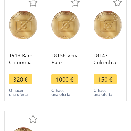
T918 Rare
T8158 Very
T8147
Colombia
Rare
Colombia
Santa
Colombia
1/4 Real
Marta-
1/4 Real
Siege de
320
€
1000
€
150
€
Royalist 1/4
Siege de
Santa Marta
Real 1820
Santa Marta
1820 -> M
O hacer
O hacer
O hacer
una oferta
una oferta
una oferta
KM B4 High
1820
Offer
Quality
Piefort !!!
43G