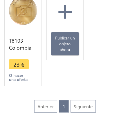
+
Publicar un
T8103
objeto
Colombia
ahora
50
Centavos
23
€
1932 M
Argent
O hacer
una oferta
Silver -> M
Offer
Anterior
1
Siguiente