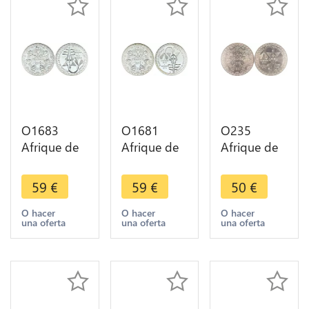
O1683
O1681
O235
Afrique de
Afrique de
Afrique de
l'Ouest 500
l'Ouest 500
l'Ouest 500
Francs 1972
Francs 1972
Francs
59
€
59
€
50
€
BU UNC
BU UNC
Union
Argent
Argent
monétaire
O hacer
O hacer
O hacer
una oferta
una oferta
una oferta
1972
Argent
Silver FDC