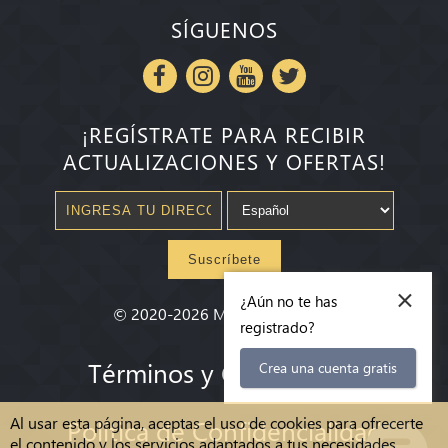
SÍGUENOS
¡REGÍSTRATE PARA RECIBIR
ACTUALIZACIONES Y OFERTAS!
Suscríbete
×
¿Aún no te has
©
2020-2026
Millenium State
®
registrado?
Términos y Condiciones
Crea una cuenta gratis
Al usar esta página, aceptas el uso de cookies para ofrecerte
Política de Confidencialidad
el contenido y los servicios adaptados a tus necesidades