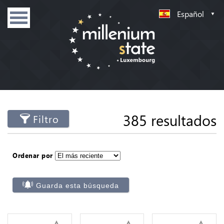
Español
385 resultados
Filtro
Ordenar por
Guarda esta búsqueda