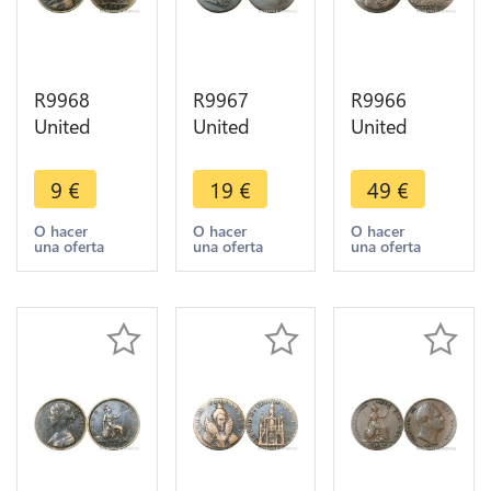
R9968
R9967
R9966
United
United
United
Kingdom
Kingdom
Kingdom
1/2 Penny
1/2 Penny
1/2 Penny J.
9
€
19
€
49
€
Victoria
George III
Jordan
1861 ->
1770 1775
1794
O hacer
O hacer
O hacer
una oferta
una oferta
una oferta
Make Offer
-> Make
Hampshire
Offer
Gosport
Ship