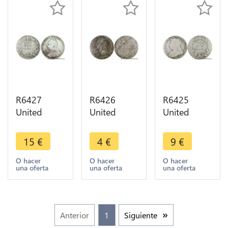
R6427
R6426
R6425
United
United
United
Kingdom 6
Kingdom 6
Kingdom 6
Pence
Pence
Pence
15
€
4
€
9
€
Victoria
Victoria
Victoria
1890 Silver
1893 1901
1896 Silver
O hacer
O hacer
O hacer
una oferta
una oferta
una oferta
-> Make
Silver ->
-> Make
offer
Make offer
offer
Anterior
1
Siguiente