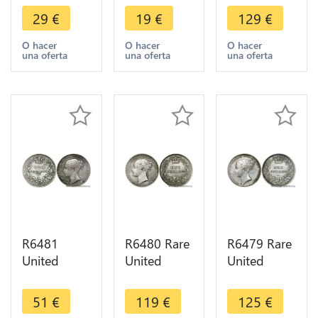
Shilling
Shilling
Shilling
29
€
19
€
129
€
Victoria
Victoria
Victoria
1898 Silver
1894 Silver
1868 die 28
O hacer
O hacer
O hacer
una oferta
una oferta
una oferta
-> Make
-> Make
Silver AU ->
offer
offer
Make offer
R6481
R6480 Rare
R6479 Rare
United
United
United
Kingdom
Kingdom
Kingdom
Shilling
Shilling
Shilling
51
€
119
€
125
€
Victoria
Victoria
Victoria