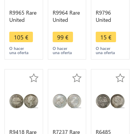
R9965 Rare
R9964 Rare
R9796
United
United
United
Kingdom 1
Kingdom
Kingdom
Penny
1/2 Penny
Farthing
105
€
99
€
15
€
Victoria
Elizabeth I
William IV
1866 AU
1794
1835 ->
O hacer
O hacer
O hacer
una oferta
una oferta
una oferta
++ -> Make
Sussex
Make Offer
offer
Chichester
R9418 Rare
R7237 Rare
R6485