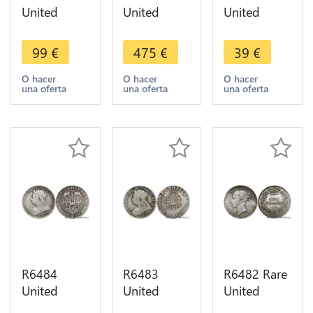
United
United
United
Kingdom
Kingdom 3
Kingdom
Shilling
Shilling
Shilling
99
€
475
€
39
€
Victoria
George III
Victoria
1864 die 57
1812 Silver
1899 Silver
O hacer
O hacer
O hacer
una oferta
una oferta
una oferta
Silver ->
UNC
-> Make
Make offer
offer
R6484
R6483
R6482 Rare
United
United
United
Kingdom
Kingdom
Kingdom