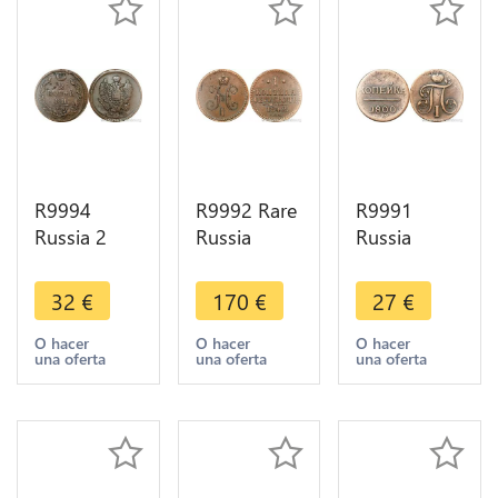
R9994
R9992 Rare
R9991
Russia 2
Russia
Russia
Kopecks
Empire 1
Empire 1
Alexander I
Kopeck
Kopeck
32
€
170
€
27
€
1812 EM
Serebrom
Pavel PauI
HM
Nicholas I
Ier 1800 EM
O hacer
O hacer
O hacer
una oferta
una oferta
una oferta
Ekaterinburg
1842 /1
Ekaterinburg
-> Make
Izhora UNC
-> Make
Offer
->Offer
Offer