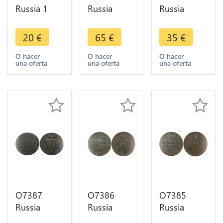
Russia 1
Russia
Russia
Rouble
Denga
Kopeck
Mussorgsky
Catherine II
Nicolas I
20
€
65
€
35
€
1989 Silver
1748
1843 EM
PROOF ->
Ekaterinbourg
Ekaterinburg
O hacer
O hacer
O hacer
una oferta
una oferta
una oferta
M Offer
->M offer
->M offer
O7387
O7386
O7385
Russia
Russia
Russia
Kopeck Paul
Kopeck
Kopeck