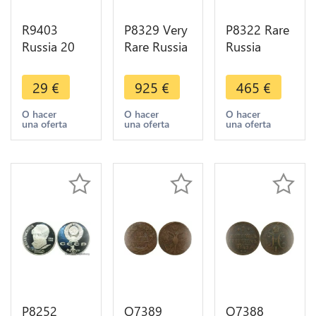
R9403
P8329 Very
P8322 Rare
Russia 20
Rare Russia
Russia
Kopeks
25 Kopecks
Rouble
Nicholas II
Nicholas I
Nikolai I
29
€
925
€
465
€
1914 BC St
1857 ФБ St.
1853 St
Petersburg
Petersburg
Petersburg
O hacer
O hacer
O hacer
una oferta
una oferta
una oferta
Silver AU ->
Silver AU
HI Silver AU
Make offer
->M offer
P8252
O7389
O7388