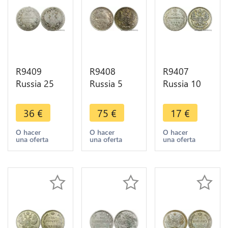
R9409
R9408
R9407
Russia 25
Russia 5
Russia 10
Kopeks
Kopeks
Kopeks
Nicholas I
Nicholas II
Nicholas II
36
€
75
€
17
€
1838 HR St
1912 EB St
1914 BC St
Petersburg
Petersburg
Petersburg
O hacer
O hacer
O hacer
una oferta
una oferta
una oferta
Silver ->
Silver AU
Silver ->
Make offer
SUP -> M
Make offer
offer