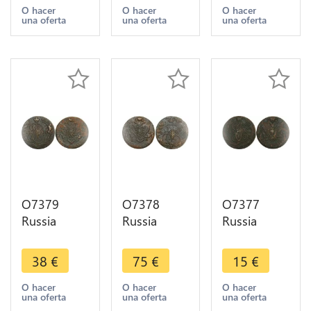
Ekaterinbourg
Catherine II
1782 EM
O hacer
O hacer
O hacer
una oferta
una oferta
una oferta
->M offer
1763
Ekaterinbourg
Sestroretsk
->M offer
Mint
O7379
O7378
O7377
Russia
Russia
Russia
Russie 5
Russie 5
Russie 5
Kopecks
Kopecks
Kopecks
38
€
75
€
15
€
Catherine II
Catherine II
Catherine II
1780 EM
1787 EM
179? EM
O hacer
O hacer
O hacer
una oferta
una oferta
una oferta
Ekaterinbourg
Ekaterinbourg
Ekaterinbourg