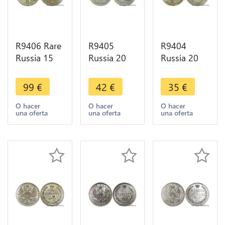
R9406 Rare
R9405
R9404
Russia 15
Russia 20
Russia 20
Kopeks
Kopeks
Kopeks
Nicholas II
Nicholas II
Nicholas II
99
€
42
€
35
€
1914 BC St
1906 EB St
1908 EB St
Petersburg
Petersburg
Petersburg
O hacer
O hacer
O hacer
una oferta
una oferta
una oferta
Silver UNC -
Silver ->
Silver ->
>Offer
Make offer
Make offer