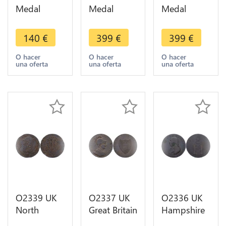
Medal
Medal
Medal
United
United
United
Kingdom
Kingdom
Kingdom
140
€
399
€
399
€
GB Edward
Napoléon
Napoléon
VII King
III Queen
III
O hacer
O hacer
O hacer
una oferta
una oferta
una oferta
Award Art
Victoria
Commerce
medal Rose
1855
Queen
Bauerkeller
Boulogne
Victoria
1910 AU
SPL
1860 Paris
O2339 UK
O2337 UK
O2336 UK
North
Great Britain
Hampshire
Wales
1/2 Penny
Portsmouth