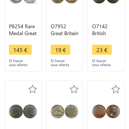
P8254 Rare
O7952
O7142
Medal Great
Great Britain
British
Britain
Token
Token
Edward VII
Queen
Niblock
145
€
19
€
23
€
Queen
Victoria To
1795 Bridge
Alexendra
Hannover
Street
O hacer
O hacer
O hacer
una oferta
una oferta
una oferta
1902 Silver
1837 XF
Bristol ->
UNC
Make offer