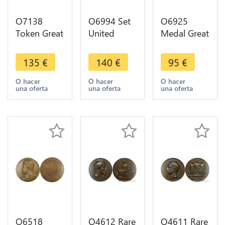
O7138
O6994 Set
O6925
Token Great
United
Medal Great
Britain Bury
Kingdom
Britain
1795
Medal 1st
Victoria
135
€
140
€
95
€
Auctioneer
minister Sir
Francis
Halfpenny
Winston
Henry
O hacer
O hacer
O hacer
una oferta
una oferta
una oferta
UNC
Churchill
Egerton Earl
1965 Gem
Bridgewater
Rainbow
AU
Silver UNC
O6518
O4612 Rare
O4611 Rare