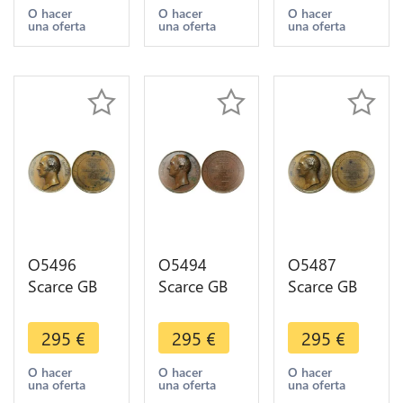
Jesus Christ
Bridgewater
Tribute
O hacer
O hacer
O hacer
una oferta
una oferta
una oferta
London AU
Coulé
1827 Baron
Desnoyers
Desnoyers
SPL
O5496
O5494
O5487
Scarce GB
Scarce GB
Scarce GB
Medal
Medal
Medal
George
George
George
295
€
295
€
295
€
Canning
Canning
Canning
Tribute
Tribute
Tribute
O hacer
O hacer
O hacer
una oferta
una oferta
una oferta
1827 Baron
1827 Baron
1827 Baron