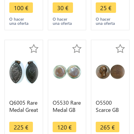
Conder Half
Token 1791
Token
100
€
30
€
25
€
Penny
Hampshire
Sharp’s &
Token 1793
Southampton
Chaldecott’s
O hacer
O hacer
O hacer
una oferta
una oferta
una oferta
->Make
->Make
Half Penny
offer
offer
1794
Q6005 Rare
O5530 Rare
O5500
Medal Great
Medal GB
Scarce GB
Britain
Francis
Medal
Churchs
Henry
George
225
€
120
€
265
€
Helpers
Egerton Earl
Canning