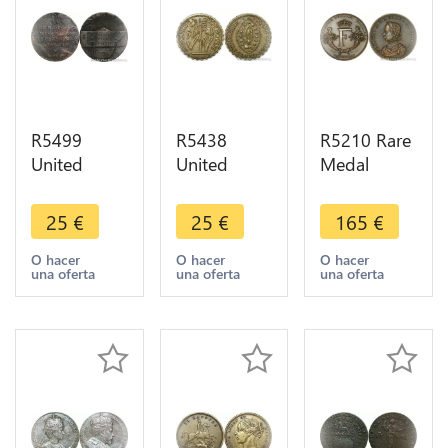
R5499
R5438
R5210 Rare
United
United
Medal
Kingdom
Kingdom
Scotland
Newgate
Token
François II
25
€
25
€
165
€
Middlesex
Joannes ille
King
Half Penny
coquus sui
Scotland
O hacer
O hacer
O hacer
una oferta
una oferta
una oferta
1794 ->
filiique John
Peace
Make offer
Cooke
Edinburgh
London
1560 AU