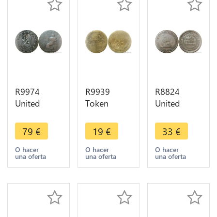
R9974
R9939
R8824
United
Token
United
Kingdom
United
Kingdom
Token Mule
Kingdom
Half Penny
79
€
19
€
33
€
1/2 Penny
King
Token
Anglesey
George I
Bristol Nail
O hacer
O hacer
O hacer
una oferta
una oferta
una oferta
Druid
1660 1728
1811
Britannia
-> Make
Sailing Ship
1795 ->
Offer
Offer