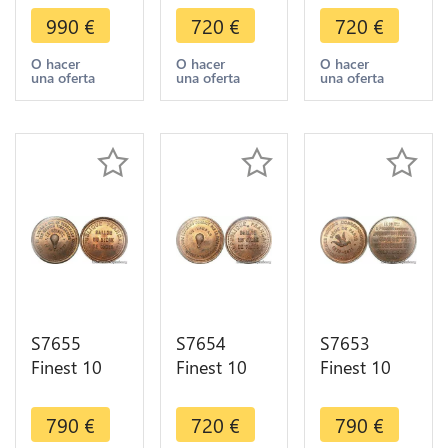
Balloon
Balloon
Balloon
990
€
720
€
720
€
Essai Siège
Essai Siège
Essai Siège
Paris
Paris
Paris Flor-
O hacer
O hacer
O hacer
una oferta
una oferta
una oferta
Bourbaki
Gironde
848 1870
1870 PCGS
1870 PCGS
PCGS MS64
MS66 GEM
MS64 GEM
GEM
S7655
S7654
S7653
Finest 10
Finest 10
Finest 10
Centimes
Centimes
Centimes
Balloon
Balloon
Balloon
790
€
720
€
790
€
Essai Siège
Essai Siège
Essai Siège