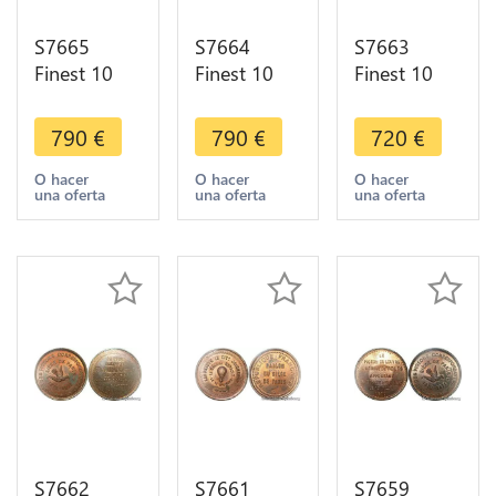
S7665
S7664
S7663
Finest 10
Finest 10
Finest 10
Centimes
Centimes
Cts Balloon
Balloon
Balloon
Essai Siège
790
€
790
€
720
€
Essai Siège
Essai Siège
Paris
Paris Flor-
Paris
Lafayette
O hacer
O hacer
O hacer
una oferta
una oferta
una oferta
863 1870
Daguee
1870 PCGS
PCGS MS65
1870 PCGS
MS64 GEM
GEM
MS65 GEM
S7662
S7661
S7659