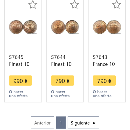
S7645
S7644
S7643
Finest 10
Finest 10
France 10
Centimes
Centimes
Centimes
Balloon
Balloon
Balloon
990
€
790
€
790
€
Essai Siège
Essai Siège
Essai Siège
Paris Toicelli
Paris
Paris Flor-
O hacer
O hacer
O hacer
una oferta
una oferta
una oferta
1870 PCGS
Archimede
850 1870
MS66
1870 PCGS
PCGS MS65
MS65
Anterior
1
Siguiente