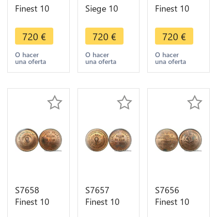
Finest 10
Siege 10
Finest 10
Centimes
Centimes
Centimes
Balloon
Ballon
Balloon
720
€
720
€
720
€
Essai Siège
Renault
Essai Siège
Paris Flor-
Balloon
Paris Flor-
O hacer
O hacer
O hacer
una oferta
una oferta
una oferta
852 1870
Gare
862 1870
PCGS MS64
Orléans
PCGS MS64
GEM
1870 PCGS
GEM
MS65 RED
S7658
S7657
S7656
Finest 10
Finest 10
Finest 10
Centimes
Centimes
Centimes