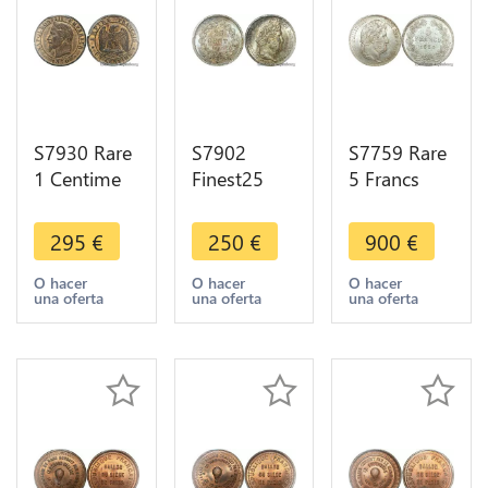
S7930 Rare
S7902
S7759 Rare
1 Centime
Finest25
5 Francs
Napoléon I
Centimes
Louis-
1870 A
Louis-
Philippe
295
€
250
€
900
€
Paris PCGS
Philippe I
1834 La
MS63 RB ->
1847 A
Rochelle
O hacer
O hacer
O hacer
una oferta
una oferta
una oferta
Faire Offre
Paris PCGS
PCGS MS62
MS66
Splendide
Argent
Silver