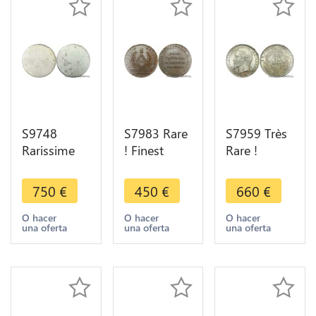
S9748
S7983 Rare
S7959 Très
Rarissime
! Finest
Rare !
France 1
Constitution
Finest50
Franc Essai
au triangle
Centimes
750
€
450
€
660
€
uniface
Brézin 1792
Napoléon I
1941 1942
Paris PCGS
1860 BB
O hacer
O hacer
O hacer
una oferta
una oferta
una oferta
Bazor
SP55
PCGS MS64
Aluminium
FDC
PCGS AU55