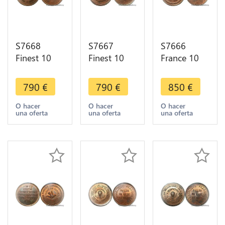
S7668
S7667
S7666
Finest 10
Finest 10
France 10
Centimes
Cts Balloon
Centimes
Balloon
Essai Siège
Balloon
790
€
790
€
850
€
Essai Siège
Paris
Essai Siège
Paris
Washington
Paris
O hacer
O hacer
O hacer
una oferta
una oferta
una oferta
Wallace
1870 PCGS
Guttenberg
1870 PCGS
MS65 GEM
1870 PCGS
MS65 GEM
MS65+