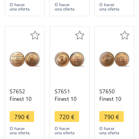
Paris
Paris
Paris Flor-
O hacer
O hacer
O hacer
una oferta
una oferta
una oferta
Céleste
Vauban
860 1870
1870 PCGS
1870 PCGS
PCGS MS65
MS65 GEM
MS64 GEM
GEM
S7652
S7651
S7650
Finest 10
Finest 10
Finest 10
Centimes
Centimes
Centimes
Balloon
Balloon
Balloon
790
€
720
€
790
€
Essai Siège
Essai Siège
Essai Siège
Paris Flor-
Paris
Paris
O hacer
O hacer
O hacer
una oferta
una oferta
una oferta
851 1870
Deniers
Daumesnil