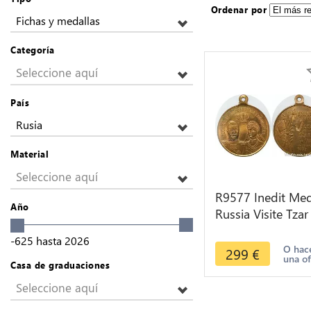
Ordenar por
Fichas y medallas
Categoría
Seleccione aquí
País
Rusia
Material
Seleccione aquí
R9577 Inedit Med
Año
Russia Visite Tzar
Nicolas II Alex.
-625
hasta
2026
Feodorovna 189
O hac
299
€
una of
France AU
Casa de graduaciones
Seleccione aquí