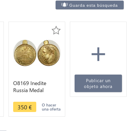
Guarda esta búsqueda
+
Publicar un
O8169 Inedite
objeto ahora
Russia Medal
Napoléon Crimée
Alexandre II
O hacer
350
€
una oferta
Sébastopol 1855
SUP