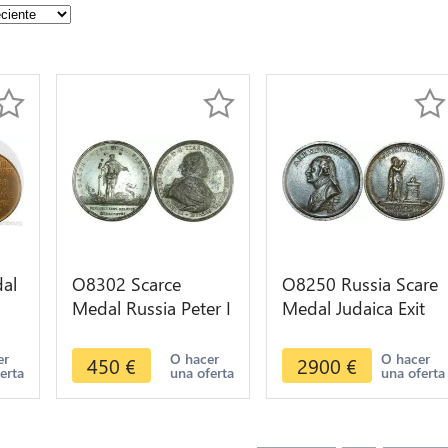
al
O8302 Scarce
O8250 Russia Scare
Medal Russia Peter I
Medal Judaica Exit
1698 defeat of
Jews 1805
6
Streltzy Mutiny
Alexander Tsar
er
O hacer
O hacer
450
€
2900
€
erta
una oferta
una oferta
1698 SUP AU
Diakov 300.1