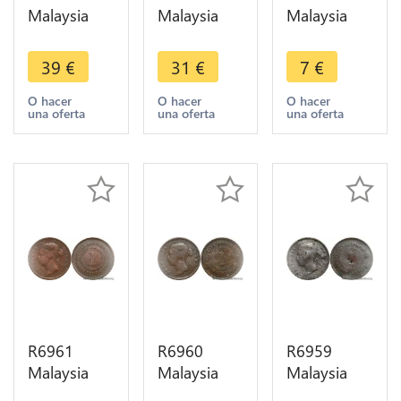
Malaysia
Malaysia
Malaysia
Straits
Straits
Straits
Settlements
Settlements
Settlements
39
€
31
€
7
€
One Cent
One Cent
One Cent
Victoria
Victoria
Victoria
O hacer
O hacer
O hacer
una oferta
una oferta
una oferta
1890 ->
1883 ->
1890 ->
Make offer
Make offer
Make offer
R6961
R6960
R6959
Malaysia
Malaysia
Malaysia
Straits
Straits
Straits