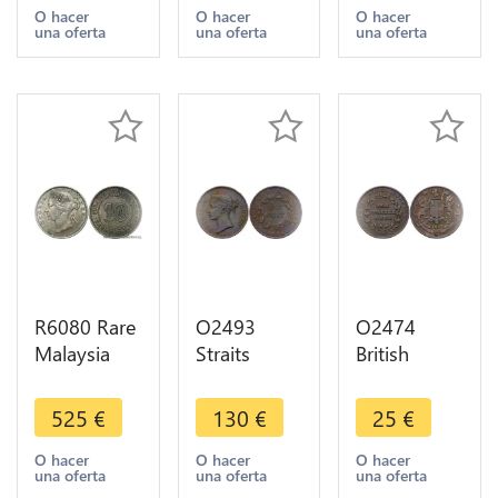
Victoria
Victoria
Victoria
O hacer
O hacer
O hacer
una oferta
una oferta
una oferta
1897 ->
1889 ->
1890 H
Make offer
Make offer
Heaton
Silver
R6080 Rare
O2493
O2474
Malaysia
Straits
British
Straits
Settlements
North
Settlements
1 cent
Borneo 1
525
€
130
€
25
€
10 Cents
Victoria
Cent 1886
Victoria
1845 XF !! -
H ->Make
O hacer
O hacer
O hacer
una oferta
una oferta
una oferta
1877 Silver
>Make
offer