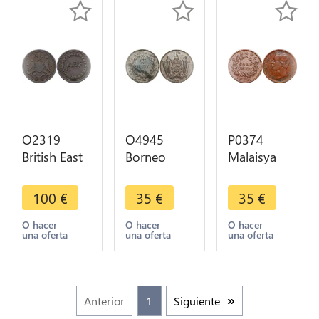
O2319
O4945
P0374
British East
Borneo
Malaisya
India
British
1/2 Cent
Company
Protectorate
Sarawak
100
€
35
€
35
€
Wales 1/2
Cent 1889
Charles
Pice 1810
H Heaton -
Brooke
O hacer
O hacer
O hacer
una oferta
una oferta
una oferta
Penang
>Make
Rajah 1870
offer
-> Make
offer
Anterior
1
Siguiente