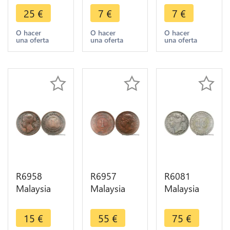
Settlements
Settlements
Settlements
25
€
7
€
7
€
One Cent
One Cent
One Cent
Victoria
Victoria
Victoria
O hacer
O hacer
O hacer
una oferta
una oferta
una oferta
1889 ->
1897 ->
1879 ->
Make offer
Make offer
Make offer
R6958
R6957
R6081
Malaysia
Malaysia
Malaysia
Straits
Straits
Straits
Settlements
Settlements
Settlements
15
€
55
€
75
€
One Cent
One Cent
10 Cents