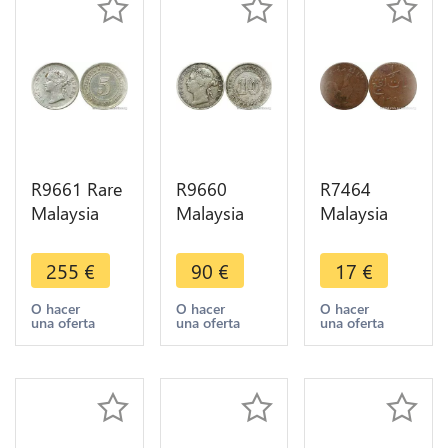
R9661 Rare
R9660
R7464
Malaysia
Malaysia
Malaysia
Straits
Straits
Peninsula
Settlements
Settlements
British
255
€
90
€
17
€
5 Cents
10 Cents
Malacca
Victoria
Victoria
Keping
O hacer
O hacer
O hacer
una oferta
una oferta
una oferta
1898 Silver
1884
Rooster AH
AU ->Offer
Crosslet
1247 1832
Silver
-> Offer
>Offer