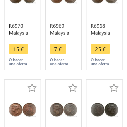
R6970
R6969
R6968
Malaysia
Malaysia
Malaysia
Straits
Straits
Straits
Settlements
Settlements
Settlements
15
€
7
€
25
€
One Cent
One Cent
One Cent
Victoria
Victoria
Victoria
O hacer
O hacer
O hacer
una oferta
una oferta
una oferta
1874 ->
1901 ->
1901 ->
Make offer
Make offer
Make offer