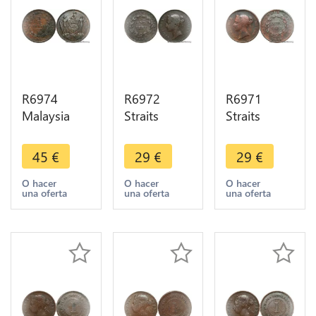
R6974
R6972
R6971
Malaysia
Straits
Straits
British
Settlements
Settlements
North
East India
East India
45
€
29
€
29
€
Borneo One
Company
Company
Cent 1888
One Cent
One Cent
O hacer
O hacer
O hacer
una oferta
una oferta
una oferta
H Heaton -
Victoria
Victoria
> Make
1845 -
1845 -
offer
>Make
>Make
offer
offer