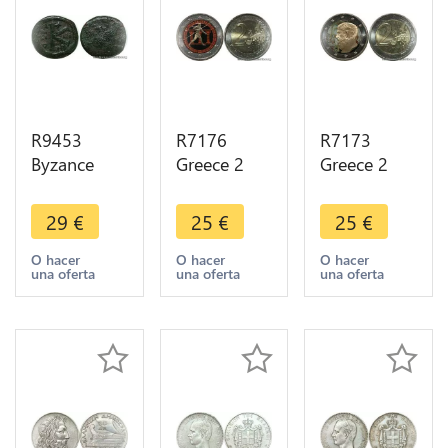
R9453
R7176
R7173
Byzance
Greece 2
Greece 2
Half Follis
Euros
Euros
Maurice
2500th
2400th
29
€
25
€
25
€
Tiberius
Anniversary
Anniversary
Thessaloniki
Battle
Platonic
O hacer
O hacer
O hacer
una oferta
una oferta
una oferta
582 602 Tes
Marathon
Academic
> Make
2010
2013
offer
Colorful
Colorful
UNC
UNC