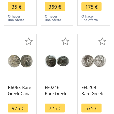
George I
Tarentum
Drachm
35
€
369
€
175
€
1883 A
Statere
Ariarathes V
Paris Silver -
Didrachm
Eusebes
O hacer
O hacer
O hacer
una oferta
una oferta
una oferta
> Make
Zeneas 272
163 130 BC
offer
240 BC
20 Silver
Silver
R6063 Rare
EE0216
EE0209
Greek Caria
Rare Greek
Rare Greek
Knidos
Thessalia
Thessalie
Didrachm
Larissa
Larissa
975
€
225
€
575
€
Helios Lion
Obole Bull
Drachme