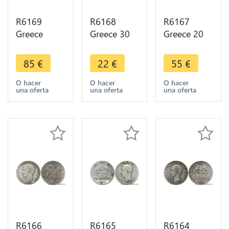
R6169
R6168
R6167
Greece
Greece 30
Greece 20
Drachmai
Drachmai
Lepta
George I
Constantin
George I
85
€
22
€
55
€
1911 A
II 1964
1883 A
Paris Silver -
Silver ->
Paris Silver
O hacer
O hacer
O hacer
una oferta
una oferta
una oferta
> Make
Make offer
Quality ->
offer
Make offer
R6166
R6165
R6164