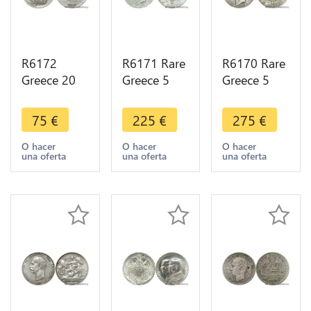
R6172
R6171 Rare
R6170 Rare
Greece 20
Greece 5
Greece 5
Drachmai
Drachmai
Drachmai
Poséidon
George I
George I
75
€
225
€
275
€
1930 Silver
1876 A
1875 A
AU -> Make
Paris Silver -
Paris Silver -
O hacer
O hacer
O hacer
una oferta
una oferta
una oferta
offer
> Make
> Make
offer
offer