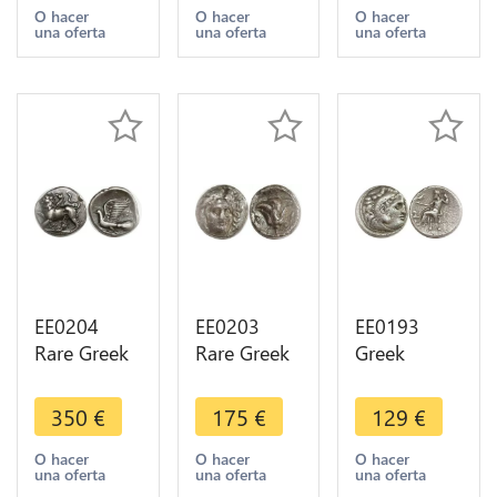
ΔΙΟΚΛΗΣ
Horse 479-
400-344 BC
O hacer
O hacer
O hacer
una oferta
una oferta
una oferta
210-185 BC
465 BC
Cheval
Silver AU
Silver
AIΩN Silver
EE0204
EE0203
EE0193
Rare Greek
Rare Greek
Greek
Sykionia
Macedon
Thrace
Hemidrachm
Drachm
Lysimachos
350
€
175
€
129
€
4th c BC
Perseus
Drachm
Lion
179-168 BC
Heracles
O hacer
O hacer
O hacer
una oferta
una oferta
una oferta
Colombe
Hermias
Zeus 323-