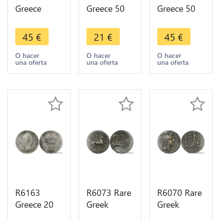
Greece
Greece 50
Greece 50
Drachma
Lepta
Lepta
George I
George I
George I
45
€
21
€
45
€
1873 A
1883 A
1874 A
Paris Silver -
Paris Silver -
Paris Silver -
O hacer
O hacer
O hacer
una oferta
una oferta
una oferta
> Make
> Make
> Make
offer
offer
offer
R6163
R6073 Rare
R6070 Rare
Greece 20
Greek
Greek
Lepta
Calabria
Cappadocian