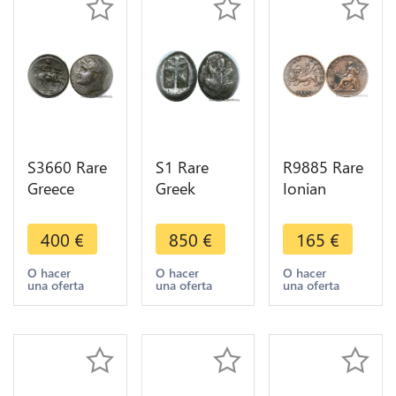
S3660 Rare
S1 Rare
R9885 Rare
Greece
Greek
Ionian
Syrakus
Islands
Islands
HIon II 275
Caria
Greece 2
400
€
850
€
165
€
- 216
Rhodos
Lepta
Iepwnos ->
Kamiros
George III
O hacer
O hacer
O hacer
una oferta
una oferta
una oferta
Make Offer
Stater
1819 AU ->
Maple 500
Make offer
480 BC
Silver
>Offer