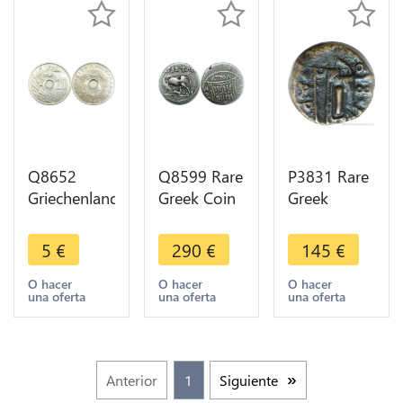
Q8652
Q8599 Rare
P3831 Rare
Griechenland
Greek Coin
Greek
Greece 20
Illyria
Skythia Ae
Lepta
Apollonia
Borysthenes
5
€
290
€
145
€
Konstantin
Drachm
Olbia 300
II 1966 UNC
Cow 229-
275 BC -
O hacer
O hacer
O hacer
una oferta
una oferta
una oferta
->Make
100 BC
Make offer
offer
Silver -Offer
Anterior
1
Siguiente