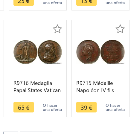
25
€
15
€
una oferta
una oferta
Gotes circa 1500
Licorne circa 1450 -
> Offer
R9716 Medaglia
R9715 Médaille
Papal States Vatican
Napoléon IV fils
Retraite Leo XIII
Napoléon III Société
Pastor Bonvs 1843
Prince Impérial 1862
O hacer
O hacer
65
€
39
€
una oferta
una oferta
AU
>Offer