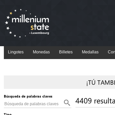
Lingotes
Monedas
Billetes
Medallas
Con
¡TÚ TAMB
Búsqueda de palabras claves
4409 result
Tipo