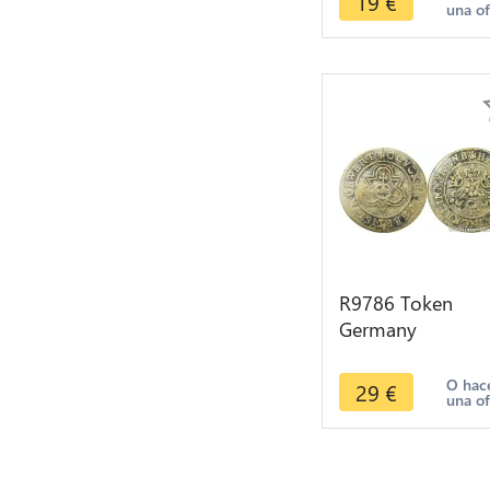
19
€
una of
R9786 Token
Germany
Nuremberg Jeton
de compte Gold
O hac
29
€
una of
Gulden Krauwinck
circa 1450