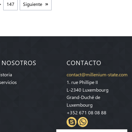
147
Siguiente
 NOSOTROS
CONTACTO
storia
contact@millenium-state.com
servicios
1. rue Phillipe II
L-2340 Luxembourg
Grand-Duché de
Luxembourg
+352 671 08 08 88