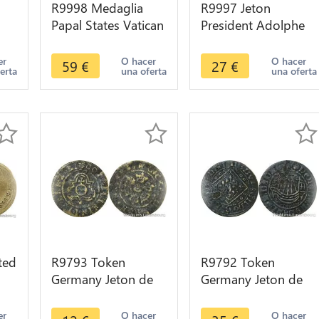
R9998 Medaglia
R9997 Jeton
Papal States Vatican
President Adolphe
Avg
Pius IX Virgo Mater
Thiers Republique
Speranza 1867 UNC
Française Cérès
er
O hacer
O hacer
59
€
27
€
erta
una oferta
una oferta
>Offer
1871 1873 >Offer
ted
R9793 Token
R9792 Token
Germany Jeton de
Germany Jeton de
728
Compte Hans
Compte Nuremberg
Krauwinkel Reich
à la nef c.1550 ->
er
O hacer
O hacer