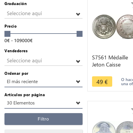
Graduación
Seleccione aquí
Precio
0
€
-
109000
€
Vendedores
S7561 Médaille
Seleccione aquí
Jeton Caisse
Epargne Pontivy
Ordenar por
Morbihan 1837
O hac
49
€
El más reciente
una of
Argent
Artículos por página
30 Elementos
Filtro