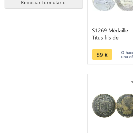
Reiniciar formulario
S1269 Médaille
Titus fils de
Rembrandt 1655
Silver 950/1000
O hac
89
€
una of
Proof -> Make of