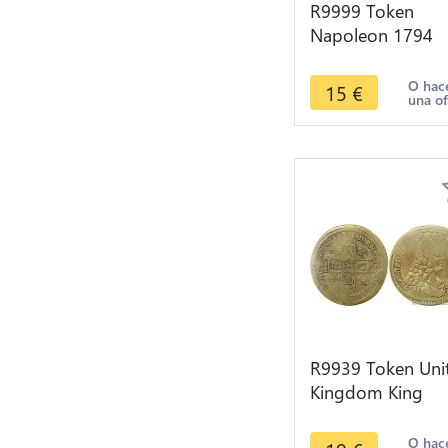
R9999 Token
Napoleon 1794
1815 Pace Perp 
Liberivs Roman
O hac
15
€
una of
Emperor
R9939 Token Uni
Kingdom King
George I 1660 1
-> Make Offer
O hac