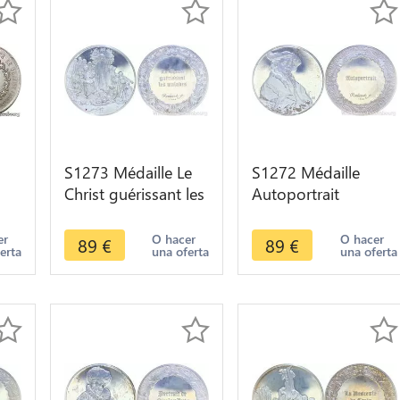
S1273 Médaille Le
S1272 Médaille
Christ guérissant les
Autoportrait
malades Rembrandt
Rembrandt 1640
1649 Argent Silver
Silver 950/1000
er
O hacer
O hacer
89
€
89
€
erta
una oferta
una oferta
UNC
Proof -> Make offer