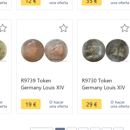
12
€
35
€
erta
una oferta
una oferta
Gotes circa 1500
Make Offer
R9739 Token
R9730 Token
Germany Louis XIV
Germany Louis XIV
Paix Ratisbonne
1638 1715
Léopold I 1684 ->
Rechenpfennig
er
O hacer
O hacer
19
€
29
€
erta
una oferta
una oferta
el
Make Offer
Nuremberg ->
Make Offer