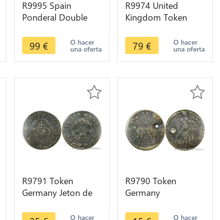
R9995 Spain
R9974 United
Ponderal Double
Kingdom Token
Pistole Philip IV 5
Mule 1/2 Penny
Deniers 6 Gr
Anglesey Druid
O hacer
O hacer
99
€
79
€
una oferta
una oferta
Countermark c.1660
Britannia 1795 ->
Offer
R9791 Token
R9790 Token
Germany Jeton de
Germany
Compte Hans
Nuremberg Hans
Krauwinkel Reich
Krauwinkel Soldat
O hacer
O hacer