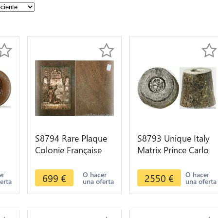
S8794 Rare Plaque
S8793 Unique Italy
Colonie Française
Matrix Prince Carlo
III
Algerie 1930 Alger
Sebastiano di
sur bois SUP
Messerano Rohan
er
O hacer
O hacer
699
€
2550
€
erta
una oferta
una oferta
1798