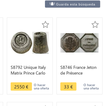
Guarda esta búsqueda
S8792 Unique Italy
S8746 France Jeton
Matrix Prince Carlo
de Présence
Sebastiano di
Octogonal Société
Messerano Rohan
Agriculture Gironde
O hacer
O hacer
2550
€
33
€
una oferta
una oferta
1798
delongueil