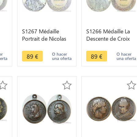
S1267 Médaille
S1266 Médaille La
Portrait de Nicolas
Descente de Croix
Ruts Rembrandt
Rembrandt 1633
1631 Silver
Silver 950/1000
er
O hacer
O hacer
89
€
89
€
erta
una oferta
una oferta
fer
950/1000 Proof
Proof