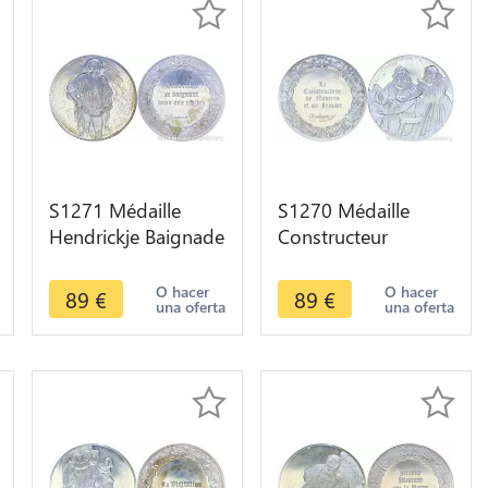
S1271 Médaille
S1270 Médaille
Hendrickje Baignade
Constructeur
Rivière Rembrandt
Navires femme
1655 Silver Proof ->
Rembrandt 1633
O hacer
O hacer
89
€
89
€
una oferta
una oferta
Offer
Silver 950/1000
Proof