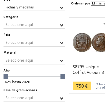
Ordenar por
Fichas y medallas
Categoría
Seleccione aquí
País
Seleccione aquí
Material
Seleccione aquí
S8795 Unique
Año
Coffret Velours 3
Medals Napoléon 
-625
hasta
2026
Exposition 1867
O hac
750
€
una of
Délicourt FDC
Casa de graduaciones
Seleccione aquí