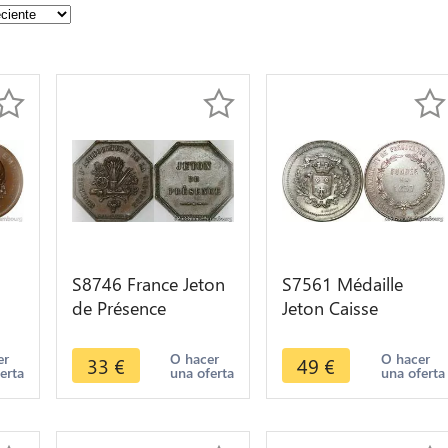
S8746 France Jeton
S7561 Médaille
de Présence
Jeton Caisse
III
Octogonal Société
Epargne Pontivy
Agriculture Gironde
Morbihan 1837
er
O hacer
O hacer
33
€
49
€
erta
una oferta
una oferta
delongueil
Argent