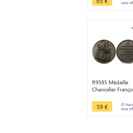
65
€
una of
Pelican 1870 Pari
Argent
R9585 Médaille
Chancelier Franço
d'Aguesseau
Limoges Paris 18
O hac
59
€
una of
-> Make Offer