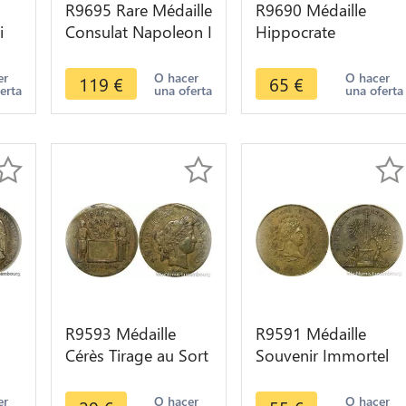
R9695 Rare Médaille
R9690 Médaille
i
Consulat Napoleon I
Hippocrate
b A
Banque France 1800
Medecine Hospices
e
An VIII Argent UNC
Civils Paris 1870
er
O hacer
O hacer
119
€
65
€
erta
una oferta
una oferta
Paris Argent AU
R9593 Médaille
R9591 Médaille
Cérès Tirage au Sort
Souvenir Immortel
Classe 1894 ->
Napoléon Ier 1840
que
Make Offer
Iena Eylau Marengo
er
O hacer
O hacer