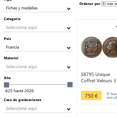
Ordenar por
Fichas y medallas
Categoría
Seleccione aquí
País
Francia
Material
Seleccione aquí
S8795 Unique
Año
Coffret Velours 3
Medals Napoléon 
-625
hasta
2026
Exposition 1867
O hac
750
€
una of
Délicourt FDC
Casa de graduaciones
Seleccione aquí