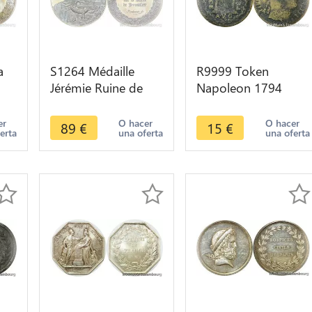
a
S1264 Médaille
R9999 Token
Jérémie Ruine de
Napoleon 1794
Jerusalem
1815 Pace Perp Avg
Rembrandt 1630
Liberivs Roman
er
O hacer
O hacer
89
€
15
€
erta
una oferta
una oferta
fer
Silver 950/1000
Emperor
Proof