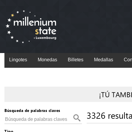
Lingotes
Monedas
Billetes
Medallas
Con
¡TÚ TAMB
Búsqueda de palabras claves
3326 result
Tipo