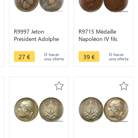
R9997 Jeton
R9715 Médaille
President Adolphe
Napoléon IV fils
Thiers Republique
Napoléon III Société
Française Cérès
Prince Impérial 1862
O hacer
O hacer
27
€
39
€
una oferta
una oferta
1871 1873 >Offer
>Offer