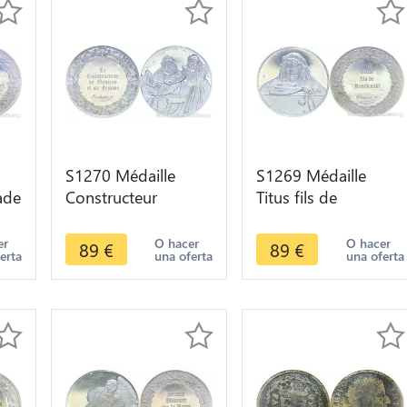
S1270 Médaille
S1269 Médaille
ade
Constructeur
Titus fils de
t
Navires femme
Rembrandt 1655
 ->
Rembrandt 1633
Silver 950/1000
er
O hacer
O hacer
89
€
89
€
erta
una oferta
una oferta
Silver 950/1000
Proof -> Make offer
Proof