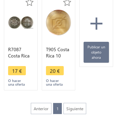
+
Publicar un
R7087
T905 Costa
objeto
Costa Rica
Rica 10
ahora
5 Centimos
Centavos
1905 Silver
1918 ->
17
€
20
€
AU UNC ->
Make offer
Make offer
O hacer
O hacer
una oferta
una oferta
Anterior
1
Siguiente