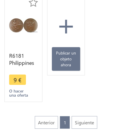
+
Publicar un
R6181
objeto
Philippines
ahora
1 Centavo
1926 M
9
€
Manila ->
Make offer
O hacer
una oferta
Anterior
1
Siguiente